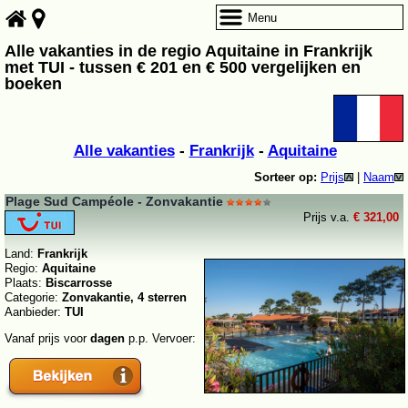
Menu
Alle vakanties in de regio Aquitaine in Frankrijk
met TUI - tussen € 201 en € 500 vergelijken en
boeken
Alle vakanties
-
Frankrijk
-
Aquitaine
Sorteer op:
Prijs
|
Naam
Plage Sud Campéole - Zonvakantie
Prijs v.a.
€ 321,00
Land:
Frankrijk
Regio:
Aquitaine
Plaats:
Biscarrosse
Categorie:
Zonvakantie, 4 sterren
Aanbieder:
TUI
Vanaf prijs voor
dagen
p.p. Vervoer: