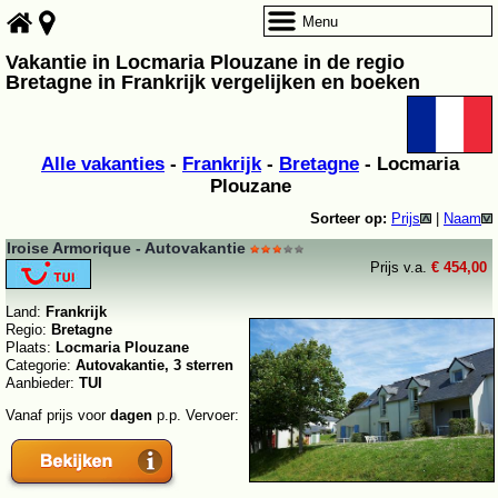
Menu
Vakantie in Locmaria Plouzane in de regio
Bretagne in Frankrijk vergelijken en boeken
Alle vakanties
-
Frankrijk
-
Bretagne
- Locmaria
Plouzane
Sorteer op:
Prijs
|
Naam
Iroise Armorique - Autovakantie
Prijs v.a.
€ 454,00
Land:
Frankrijk
Regio:
Bretagne
Plaats:
Locmaria Plouzane
Categorie:
Autovakantie, 3 sterren
Aanbieder:
TUI
Vanaf prijs voor
dagen
p.p. Vervoer: