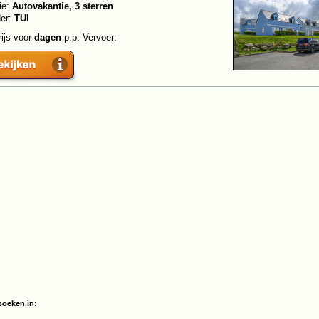
ie:
Autovakantie, 3 sterren
der:
TUI
rijs voor
dagen
p.p. Vervoer:
boeken in: