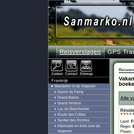
Reisverslagen
GPS Tra
Reisver
Vakant
Frankrijk
boek
Wandelen in de Vogezen
Gazon du Faing
Grand Ballon
Alle v
Grand Ventron
Lac de Blanchemer
Réside
Route des Crêtes
Sentier des Roches
Land:
F
Informatie en links over de
Regio:
Vogezen
Plaats: