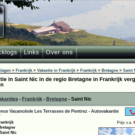
cklogs
Links
Over ons
slagen
>
Frankrijk
>
Vakantie in Frankrijk
>
Frankrijk
>
Bretagne
>
Saint 
ie in Saint Nic in de regio Bretagne in Frankrijk verg
en
akanties
-
Frankrijk
-
Bretagne
- Saint Nic
nce Vacancéole Les Terrasses de Pentrez - Autovakantie
rankrijk
Prijs v.a.
Bretagne
Saint Nic