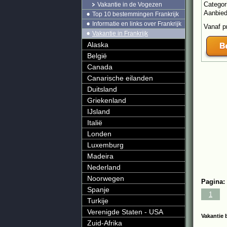
Categor
Vakantie in de Vogezen
Aanbie
Top 10 bestemmingen Frankrijk
Informatie en links over Frankrijk
Vanaf p
Vakantie in Frankrijk
Alaska
België
Canada
Canarische eilanden
Duitsland
Griekenland
IJsland
Italië
Londen
Luxemburg
Madeira
Nederland
Noorwegen
Pagina:
Spanje
1
Turkije
Verenigde Staten - USA
Vakantie 
Zuid-Afrika