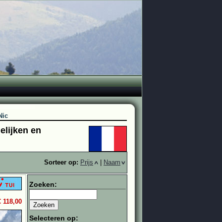
Nic
elijken en
Sorteer op:
Prijs
|
Naam
Zoeken:
€ 118,00
Selecteren op: