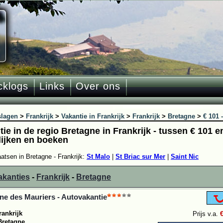
cklogs
Links
Over ons
slagen
>
Frankrijk
>
Vakantie in Frankrijk
>
Frankrijk
>
Bretagne
>
€ 101 
ie in de regio Bretagne in Frankrijk - tussen € 101 e
lijken en boeken
aatsen in Bretagne - Frankrijk:
St Malo
|
St Briac sur Mer
|
Saint Nic
akanties
-
Frankrijk
-
Bretagne
e des Mauriers - Autovakantie
rankrijk
Prijs v.a.
Bretagne