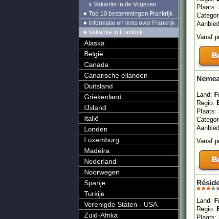
Vakantie in de Vogezen
Plaats:
Top 10 bestemmingen Frankrijk
Categor
Informatie en links over Frankrijk
Aanbie
Vakantie in Frankrijk
Vanaf p
Alaska
België
Canada
Canarische eilanden
Nemea 
Duitsland
Land:
F
Griekenland
Regio:
IJsland
Plaats:
Italië
Categor
Aanbie
Londen
Luxemburg
Vanaf p
Madeira
Nederland
Noorwegen
Réside
Spanje
Turkije
Land:
F
Verenigde Staten - USA
Regio:
Zuid-Afrika
Plaats: