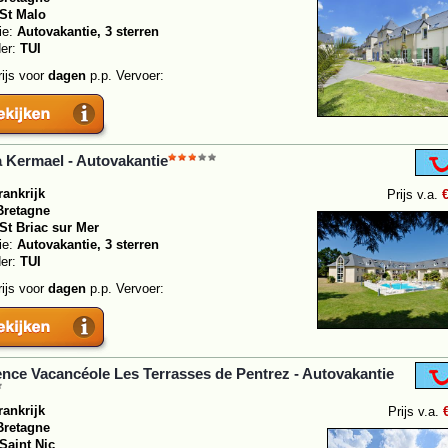
St Malo
ie:
Autovakantie, 3 sterren
der:
TUI
rijs voor
dagen
p.p. Vervoer:
Kermael - Autovakantie
rankrijk
Prijs v.a.
Bretagne
St Briac sur Mer
ie:
Autovakantie, 3 sterren
der:
TUI
rijs voor
dagen
p.p. Vervoer:
nce Vacancéole Les Terrasses de Pentrez - Autovakantie
rankrijk
Prijs v.a.
Bretagne
Saint Nic