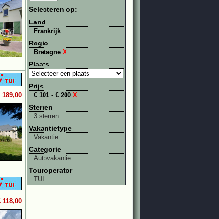
Selecteren op:
Land
Frankrijk
Regio
Bretagne
X
Plaats
Prijs
€ 189,00
€ 101 - € 200
X
Sterren
3 sterren
Vakantietype
Vakantie
Categorie
Autovakantie
Touroperator
TUI
€ 118,00