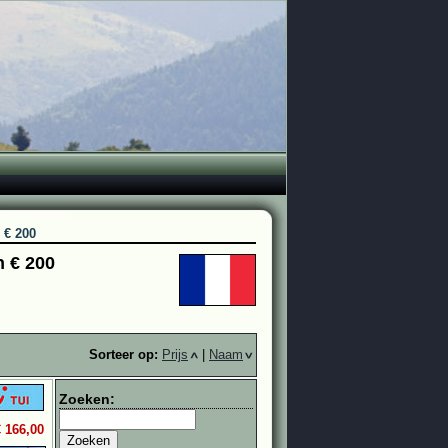
- € 200
n € 200
Sorteer op:
Prijs
|
Naam
Zoeken:
€ 166,00