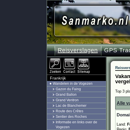
Reisverslagen
GPS Tra
Reisver
Vakant
Frankrijk
verge
Wandelen in de Vogezen
Gazon du Faing
Top 3 pl
Grand Ballon
Grand Ventron
Alle v
Lac de Blanchemer
Route des Crêtes
Domain
Sentier des Roches
Informatie en links over de
Land:
F
Vogezen
Regio: