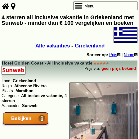
Menu
4 sterren all inclusive vakantie in Griekenland met
Sunweb - minder dan € 100 vergelijken en boeken
Alle vakanties
-
Griekenland
Sorteer op:
Prijs
|
Naam
Hotel Golden Coast - All inclusive vakantie
Prijs v.a.
geen prijs bekend
Land:
Griekenland
Regio:
Atheense Rivièra
Plaats:
Marathon
Categorie:
All inclusive vakantie, 4
sterren
Aanbieder:
Sunweb