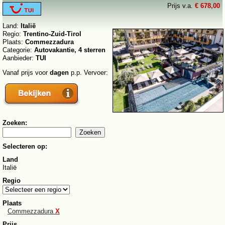
Prijs v.a.
€ 678,00
Land:
Italië
Regio:
Trentino-Zuid-Tirol
Plaats:
Commezzadura
Categorie:
Autovakantie, 4 sterren
Aanbieder:
TUI
Vanaf prijs voor
dagen
p.p. Vervoer:
Zoeken:
Selecteren op:
Land
Italië
Regio
Plaats
Commezzadura
X
Prijs