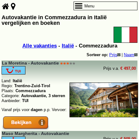
Menu
Autovakantie in Commezzadura in Italië
vergelijken en boeken
Alle vakanties
-
Italië
- Commezzadura
Sorteer op:
Prijs
|
Naam
La Moretina - Autovakantie
Prijs v.a.
€ 497,00
Land:
Italië
Regio:
Trentino-Zuid-Tirol
Plaats:
Commezzadura
Categorie:
Autovakantie, 3 sterren
Aanbieder:
TUI
Vanaf prijs voor
dagen
p.p. Vervoer:
Maso Margherita - Autovakantie
Prijs v.a.
€ 505,00