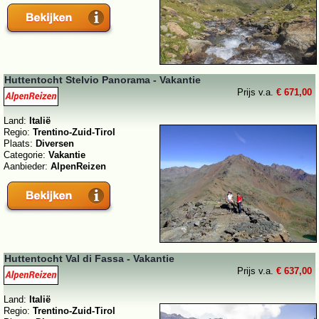
Huttentocht Stelvio Panorama - Vakantie
Prijs v.a.
€ 671,00
Land:
Italië
Regio:
Trentino-Zuid-Tirol
Plaats:
Diversen
Categorie:
Vakantie
Aanbieder:
AlpenReizen
Huttentocht Val di Fassa - Vakantie
Prijs v.a.
€ 637,00
Land:
Italië
Regio:
Trentino-Zuid-Tirol