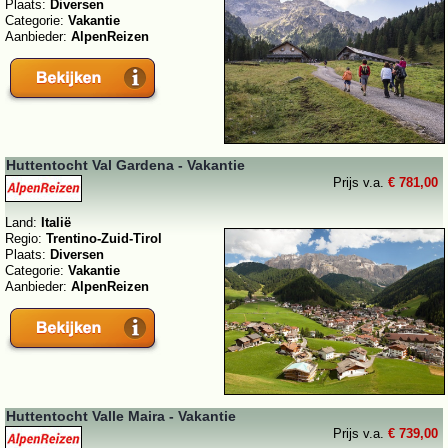
Plaats:
Diversen
Categorie:
Vakantie
Aanbieder:
AlpenReizen
Huttentocht Val Gardena - Vakantie
Prijs v.a.
€ 781,00
Land:
Italië
Regio:
Trentino-Zuid-Tirol
Plaats:
Diversen
Categorie:
Vakantie
Aanbieder:
AlpenReizen
Huttentocht Valle Maira - Vakantie
Prijs v.a.
€ 739,00