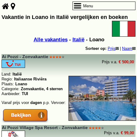
Menu
Vakantie in Loano in Italië vergelijken en boeken
Alle vakanties
-
Italië
- Loano
Sorteer op:
Prijs
|
Naam
Ai Pozzi - Zonvakantie
Prijs v.a.
€ 500,00
Land:
Italië
Regio:
Italiaanse Rivièra
Plaats:
Loano
Categorie:
Zonvakantie, 4 sterren
Aanbieder:
TUI
Vanaf prijs voor
dagen
p.p. Vervoer:
Ai Pozzi Village Spa Resort - Zonvakantie
Prijs v.a.
€ 99,00