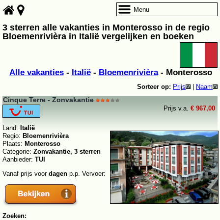
Menu
3 sterren alle vakanties in Monterosso in de regio
Bloemenrivièra in Italië vergelijken en boeken
Alle vakanties
-
Italië
-
Bloemenrivièra
- Monterosso
Sorteer op:
Prijs
|
Naam
Cinque Terre - Zonvakantie
Prijs v.a.
€ 967,00
Land:
Italië
Regio:
Bloemenrivièra
Plaats:
Monterosso
Categorie:
Zonvakantie, 3 sterren
Aanbieder:
TUI
Vanaf prijs voor
dagen
p.p. Vervoer:
Zoeken: