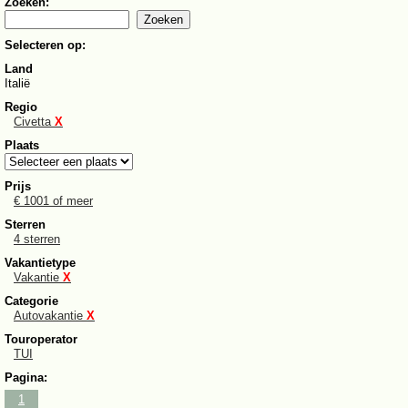
Zoeken:
Selecteren op:
Land
Italië
Regio
Civetta
X
Plaats
Prijs
€ 1001 of meer
Sterren
4 sterren
Vakantietype
Vakantie
X
Categorie
Autovakantie
X
Touroperator
TUI
Pagina:
1