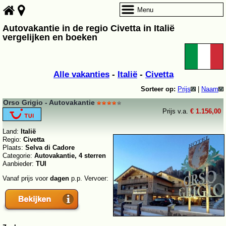
Menu
Autovakantie in de regio Civetta in Italië
vergelijken en boeken
Alle vakanties
-
Italië
-
Civetta
Sorteer op:
Prijs
|
Naam
Orso Grigio - Autovakantie
Prijs v.a.
€ 1.156,00
Land:
Italië
Regio:
Civetta
Plaats:
Selva di Cadore
Categorie:
Autovakantie, 4 sterren
Aanbieder:
TUI
Vanaf prijs voor
dagen
p.p. Vervoer: