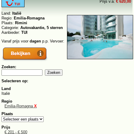
Prijs v.a.
€ 620,00
Land:
Italië
Regio:
Emilia-Romagna
Plaats:
Rimini
Categorie:
Autovakantie, 5 sterren
Aanbieder:
TUI
Vanaf prijs voor
dagen
p.p. Vervoer:
Zoeken:
Selecteren op:
Land
Italië
Regio
Emilia-Romagna
X
Plaats
Prijs
€ 201 - € 500