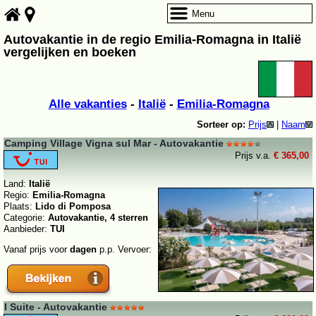
Menu
Autovakantie in de regio Emilia-Romagna in Italië
vergelijken en boeken
Alle vakanties
-
Italië
-
Emilia-Romagna
Sorteer op:
Prijs
|
Naam
Camping Village Vigna sul Mar - Autovakantie
Prijs v.a.
€ 365,00
Land:
Italië
Regio:
Emilia-Romagna
Plaats:
Lido di Pomposa
Categorie:
Autovakantie, 4 sterren
Aanbieder:
TUI
Vanaf prijs voor
dagen
p.p. Vervoer:
I Suite - Autovakantie