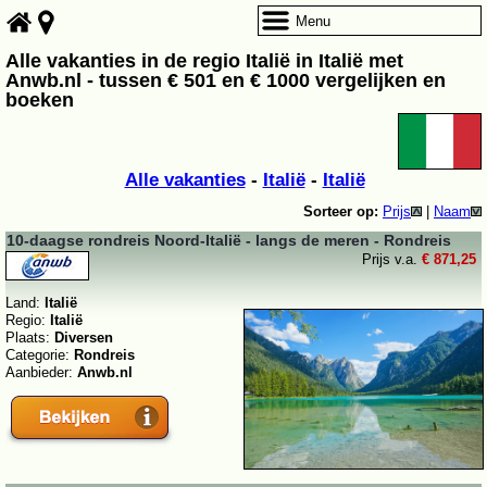
Menu
Alle vakanties in de regio Italië in Italië met
Anwb.nl - tussen € 501 en € 1000 vergelijken en
boeken
Alle vakanties
-
Italië
-
Italië
Sorteer op:
Prijs
|
Naam
10-daagse rondreis Noord-Italië - langs de meren - Rondreis
Prijs v.a.
€ 871,25
Land:
Italië
Regio:
Italië
Plaats:
Diversen
Categorie:
Rondreis
Aanbieder:
Anwb.nl