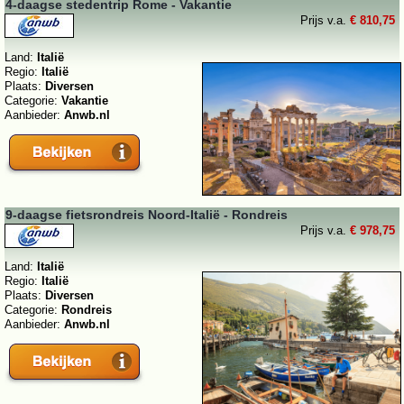
4-daagse stedentrip Rome - Vakantie
Prijs v.a.
€ 810,75
Land:
Italië
Regio:
Italië
Plaats:
Diversen
Categorie:
Vakantie
Aanbieder:
Anwb.nl
9-daagse fietsrondreis Noord-Italië - Rondreis
Prijs v.a.
€ 978,75
Land:
Italië
Regio:
Italië
Plaats:
Diversen
Categorie:
Rondreis
Aanbieder:
Anwb.nl