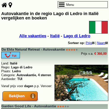
Menu
Autovakantie in de regio Lago di Ledro in Italië
vergelijken en boeken
Alle vakanties
-
Italië
-
Lago di Ledro
Sorteer op:
Prijs
|
Naam
Da Elda Natural Retreat - Autovakantie
Prijs v.a.
€ 366,00
Land:
Italië
Regio:
Lago di Ledro
Plaats:
Ledro
Categorie:
Autovakantie, 4 sterren
Aanbieder:
TUI
Vanaf prijs voor
dagen
p.p. Vervoer:
Garden Good Life - Autovakantie