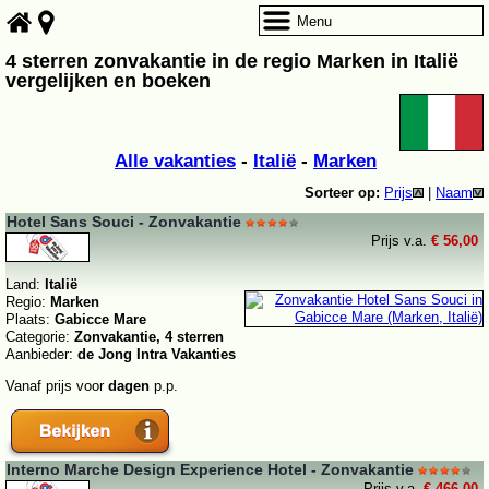
Menu
4 sterren zonvakantie in de regio Marken in Italië
vergelijken en boeken
Alle vakanties
-
Italië
-
Marken
Sorteer op:
Prijs
|
Naam
Hotel Sans Souci - Zonvakantie
Prijs v.a.
€ 56,00
Land:
Italië
Regio:
Marken
Plaats:
Gabicce Mare
Categorie:
Zonvakantie, 4 sterren
Aanbieder:
de Jong Intra Vakanties
Vanaf prijs voor
dagen
p.p.
Interno Marche Design Experience Hotel - Zonvakantie
Prijs v.a.
€ 466,00