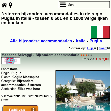
Menu
3 sterren bijzondere accommodaties in de regio
Puglia in Italië - tussen € 501 en € 1000 vergelijken
en boeken
Alle bijzondere accommodaties
-
Italië
-
Puglia
Sorteer op:
Prijs
|
Naam
Masseria Selvaggi - Bijzondere accommodatie
Prijs v.a.
€ 805,00
Land:
Italië
Regio:
Puglia
Plaats:
Ceglie Massapica
Categorie:
Bijzondere
accommodaties, 3 sterren
Aanbieder:
Eliza was here
Vliegvakantie inclusief huurauto/Fly-
Drive