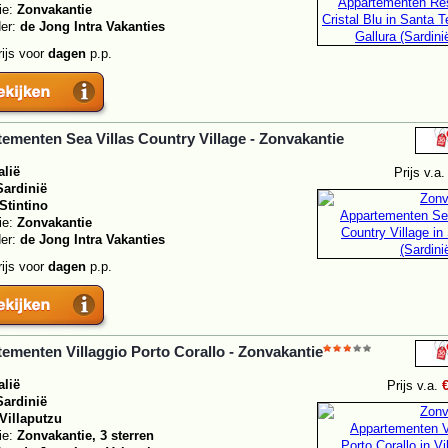
ie:
Zonvakantie
der:
de Jong Intra Vakanties
rijs voor
dagen
p.p.
ementen Sea Villas Country Village - Zonvakantie
alië
Prijs v.a
Sardinië
Stintino
ie:
Zonvakantie
der:
de Jong Intra Vakanties
rijs voor
dagen
p.p.
ementen Villaggio Porto Corallo - Zonvakantie
alië
Prijs v.a.
Sardinië
Villaputzu
ie:
Zonvakantie, 3 sterren