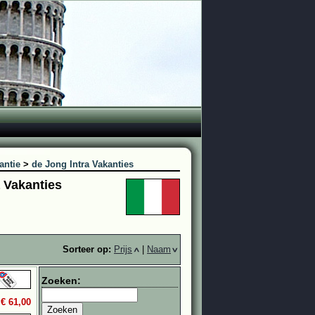
antie
>
de Jong Intra Vakanties
a Vakanties
Sorteer op:
Prijs
|
Naam
Zoeken:
.
€ 61,00