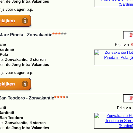
der:
de Jong Intra Vakanties
rijs voor
dagen
p.p.
Mare Pineta - Zonvakantie
alië
Prijs v.a.
Sardinië
Pula
ie:
Zonvakantie, 3 sterren
der:
de Jong Intra Vakanties
rijs voor
dagen
p.p.
San Teodoro - Zonvakantie
alië
Prijs v.a
Sardinië
San Teodoro
ie:
Zonvakantie, 4 sterren
der:
de Jong Intra Vakanties