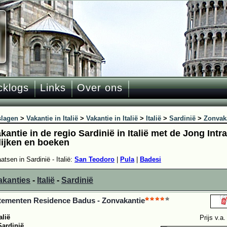
cklogs
Links
Over ons
slagen
>
Vakantie in Italië
>
Vakantie in Italië
>
Italië
>
Sardinië
>
Zonvak
antie in de regio Sardinië in Italië met de Jong Intr
lijken en boeken
atsen in Sardinië - Italië:
San Teodoro
|
Pula
|
Badesi
akanties
-
Italië
-
Sardinië
tementen Residence Badus - Zonvakantie
alië
Prijs v.a
Sardinië