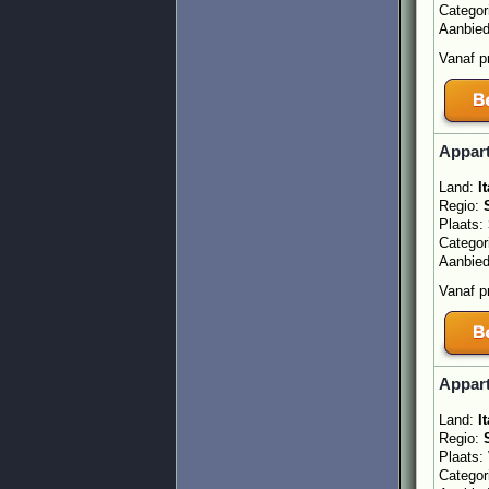
Categor
Aanbie
Vanaf p
Appart
Land:
It
Regio:
Plaats:
Categor
Aanbie
Vanaf p
Appart
Land:
It
Regio:
Plaats:
Categor