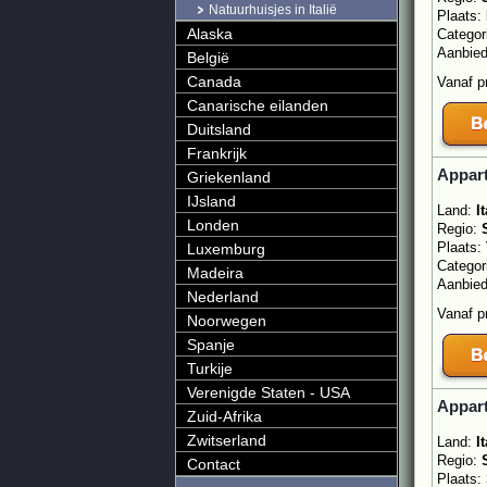
Natuurhuisjes in Italië
Plaats:
Alaska
Categor
Aanbie
België
Canada
Vanaf p
Canarische eilanden
Duitsland
Frankrijk
Appart
Griekenland
IJsland
Land:
It
Londen
Regio:
Plaats:
Luxemburg
Categor
Madeira
Aanbie
Nederland
Vanaf p
Noorwegen
Spanje
Turkije
Verenigde Staten - USA
Appart
Zuid-Afrika
Zwitserland
Land:
It
Regio:
Contact
Plaats: