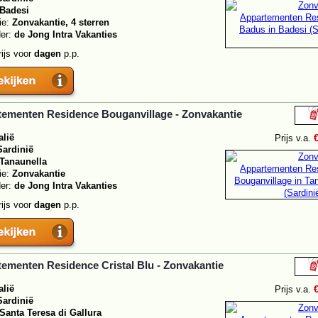
Badesi
ie:
Zonvakantie, 4 sterren
der:
de Jong Intra Vakanties
rijs voor
dagen
p.p.
ementen Residence Bouganvillage - Zonvakantie
alië
Prijs v.a.
Sardinië
Tanaunella
ie:
Zonvakantie
der:
de Jong Intra Vakanties
rijs voor
dagen
p.p.
ementen Residence Cristal Blu - Zonvakantie
alië
Prijs v.a.
Sardinië
Santa Teresa di Gallura