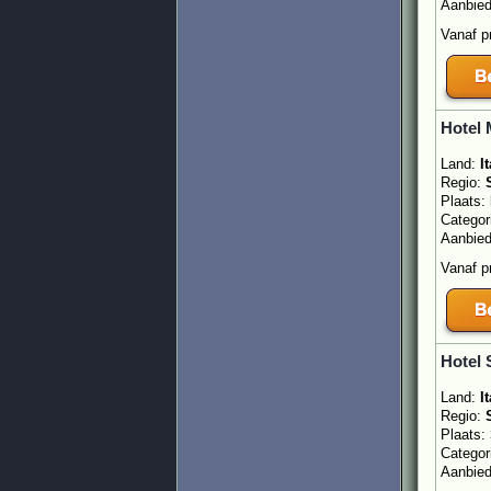
Aanbie
Vanaf p
Hotel 
Land:
It
Regio:
Plaats:
Categor
Aanbie
Vanaf p
Hotel 
Land:
It
Regio:
Plaats:
Categor
Aanbie