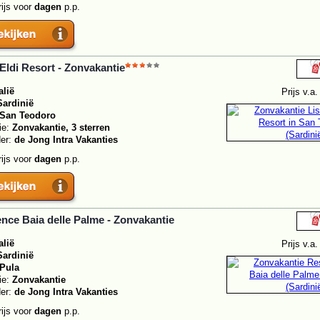
rijs voor
dagen
p.p.
 Eldi Resort - Zonvakantie
alië
Prijs v.a
Sardinië
San Teodoro
ie:
Zonvakantie, 3 sterren
der:
de Jong Intra Vakanties
rijs voor
dagen
p.p.
nce Baia delle Palme - Zonvakantie
alië
Prijs v.a
Sardinië
Pula
ie:
Zonvakantie
der:
de Jong Intra Vakanties
rijs voor
dagen
p.p.