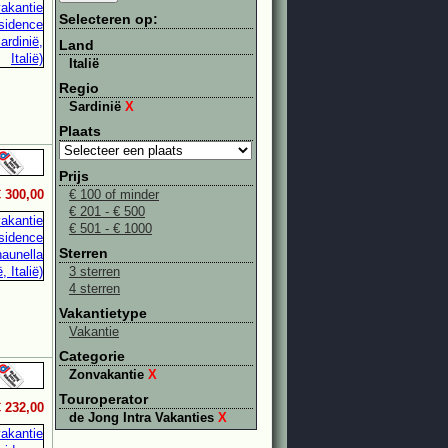
Selecteren op:
Land
Italië
Regio
Sardinië
X
Plaats
Prijs
€ 300,00
€ 100 of minder
€ 201 - € 500
€ 501 - € 1000
Sterren
3 sterren
4 sterren
Vakantietype
Vakantie
Categorie
Zonvakantie
X
Touroperator
€ 232,00
de Jong Intra Vakanties
X