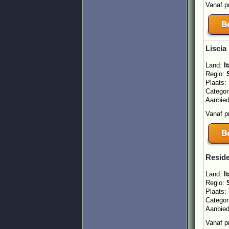
Vanaf p
Liscia
Land:
It
Regio:
Plaats:
Categor
Aanbie
Vanaf p
Reside
Land:
It
Regio:
Plaats:
Categor
Aanbie
Vanaf p