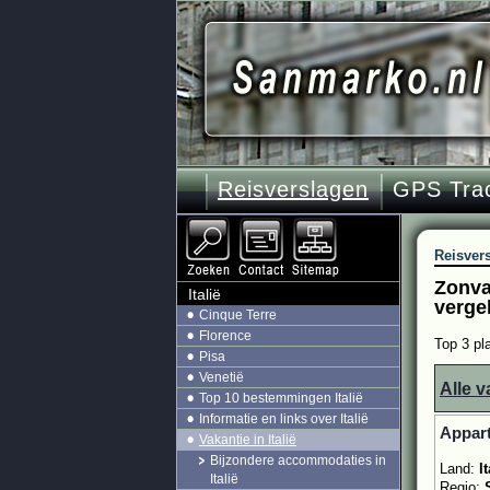
Reisverslagen
GPS Tra
Reisver
Zonvak
Italië
verge
Cinque Terre
Florence
Top 3 pla
Pisa
Venetië
Alle v
Top 10 bestemmingen Italië
Informatie en links over Italië
Appar
Vakantie in Italië
Bijzondere accommodaties in
Land:
It
Italië
Regio: