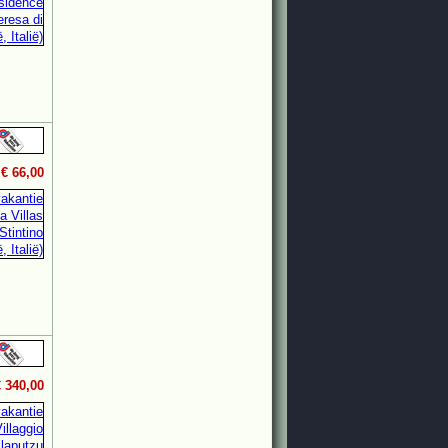
.
€ 66,00
€ 340,00