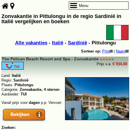
Menu
Zonvakantie in Pittulongu in de regio Sardinië in
Italië vergelijken en boeken
Alle vakanties
-
Italië
-
Sardinië
- Pittulongu
Sorteer op:
Prijs
|
Naam
The Pelican Beach Resort and Spa - Zonvakantie
Prijs v.a.
€ 934,00
Land:
Italië
Regio:
Sardinië
Plaats:
Pittulongu
Categorie:
Zonvakantie, 4 sterren
Aanbieder:
TUI
Vanaf prijs voor
dagen
p.p. Vervoer:
Zoeken: