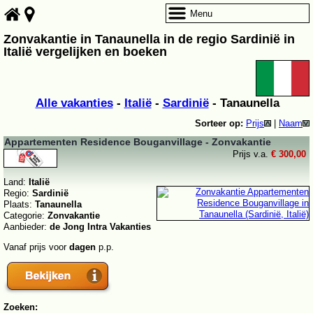
Menu
Zonvakantie in Tanaunella in de regio Sardinië in
Italië vergelijken en boeken
Alle vakanties
-
Italië
-
Sardinië
- Tanaunella
Sorteer op:
Prijs
|
Naam
Appartementen Residence Bouganvillage - Zonvakantie
Prijs v.a.
€ 300,00
Land:
Italië
Regio:
Sardinië
Plaats:
Tanaunella
Categorie:
Zonvakantie
Aanbieder:
de Jong Intra Vakanties
Vanaf prijs voor
dagen
p.p.
Zoeken: