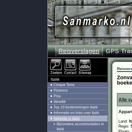
Reisverslagen
GPS Tra
Reisver
Zonvak
Italië
boek
Cinque Terre
Florence
Pisa
Alle v
Venetië
Top 10 bestemmingen Italië
Appart
Informatie en links over Italië
Vakantie in Italië
Land:
It
Bijzondere accommodaties in
Regio:
Italië
Plaats: