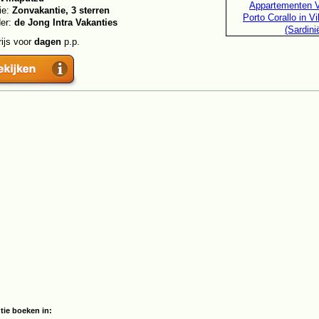
ie:
Zonvakantie, 3 sterren
der:
de Jong Intra Vakanties
rijs voor
dagen
p.p.
ie boeken in: