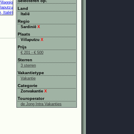
Selecteren op:
Land
Italië
Regio
Sardinië
X
Plaats
Villaputzu
X
Prijs
€ 201 - € 500
Sterren
3 sterren
Vakantietype
Vakantie
Categorie
Zonvakantie
X
Touroperator
de Jong Intra Vakanties