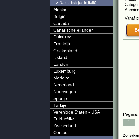
Natuurhuisjes in Italië
Categor
Alaska
Aanbie
België
Vanaf p
Canada
Canarische eilanden
Duitsland
Frankrijk
Griekenland
IJsland
Londen
Luxemburg
Madeira
Nederland
Noorwegen
Spanje
Turkije
Verenigde Staten - USA
Pagina:
Zuid-Afrika
1
Zwitserland
Contact
Zonvakant