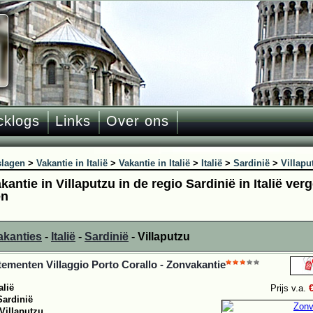
cklogs
Links
Over ons
slagen
>
Vakantie in Italië
>
Vakantie in Italië
>
Italië
>
Sardinië
>
Villapu
antie in Villaputzu in de regio Sardinië in Italië verg
en
akanties
-
Italië
-
Sardinië
- Villaputzu
ementen Villaggio Porto Corallo - Zonvakantie
alië
Prijs v.a.
Sardinië
Villaputzu