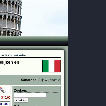
tzu
>
Zonvakantie
elijken en
Sorteer op:
Prijs
|
Naam
Zoeken:
€ 340,00