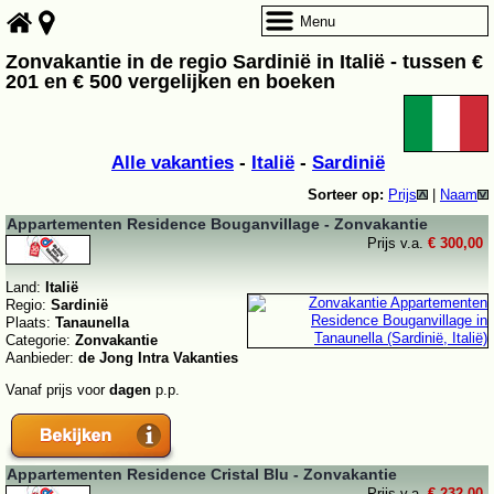
Menu
Zonvakantie in de regio Sardinië in Italië - tussen €
201 en € 500 vergelijken en boeken
Alle vakanties
-
Italië
-
Sardinië
Sorteer op:
Prijs
|
Naam
Appartementen Residence Bouganvillage - Zonvakantie
Prijs v.a.
€ 300,00
Land:
Italië
Regio:
Sardinië
Plaats:
Tanaunella
Categorie:
Zonvakantie
Aanbieder:
de Jong Intra Vakanties
Vanaf prijs voor
dagen
p.p.
Appartementen Residence Cristal Blu - Zonvakantie
Prijs v.a.
€ 232,00