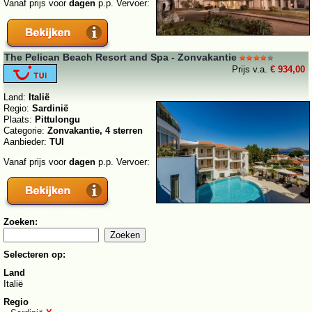
Vanaf prijs voor
dagen
p.p. Vervoer:
The Pelican Beach Resort and Spa - Zonvakantie
Prijs v.a.
€ 934,00
Land:
Italië
Regio:
Sardinië
Plaats:
Pittulongu
Categorie:
Zonvakantie, 4 sterren
Aanbieder:
TUI
Vanaf prijs voor
dagen
p.p. Vervoer:
Zoeken:
Selecteren op:
Land
Italië
Regio