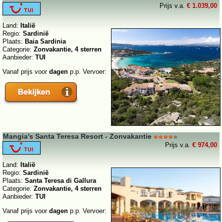
Prijs v.a.
€ 1.039,00
Land:
Italië
Regio:
Sardinië
Plaats:
Baia Sardinia
Categorie:
Zonvakantie, 4 sterren
Aanbieder:
TUI
Vanaf prijs voor
dagen
p.p. Vervoer:
Mangia's Santa Teresa Resort - Zonvakantie
Prijs v.a.
€ 974,00
Land:
Italië
Regio:
Sardinië
Plaats:
Santa Teresa di Gallura
Categorie:
Zonvakantie, 4 sterren
Aanbieder:
TUI
Vanaf prijs voor
dagen
p.p. Vervoer: