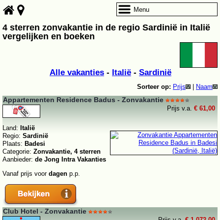
Menu
4 sterren zonvakantie in de regio Sardinië in Italië
vergelijken en boeken
Alle vakanties
-
Italië
-
Sardinië
Sorteer op:
Prijs
|
Naam
Appartementen Residence Badus - Zonvakantie
Prijs v.a.
€ 61,00
Land:
Italië
Regio:
Sardinië
Plaats:
Badesi
Categorie:
Zonvakantie, 4 sterren
Aanbieder:
de Jong Intra Vakanties
Vanaf prijs voor
dagen
p.p.
Club Hotel - Zonvakantie
Prijs v.a.
€ 1.072,00