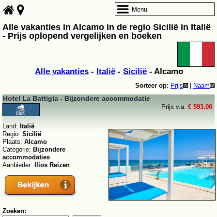
Menu
Alle vakanties in Alcamo in de regio Sicilië in Italië
- Prijs oplopend vergelijken en boeken
Alle vakanties
-
Italië
-
Sicilië
- Alcamo
Sorteer op:
Prijs
|
Naam
Hotel La Battigia - Bijzondere accommodatie
Prijs v.a.
€ 593,00
Land:
Italië
Regio:
Sicilië
Plaats:
Alcamo
Categorie:
Bijzondere
accommodaties
Aanbieder:
Ilios Reizen
Zoeken: