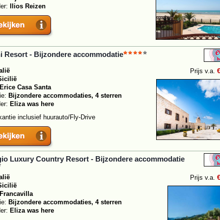
der:
Ilios Reizen
ni Resort - Bijzondere accommodatie
alië
Prijs v.a.
Sicilië
Erice Casa Santa
ie:
Bijzondere accommodaties, 4 sterren
der:
Eliza was here
antie inclusief huurauto/Fly-Drive
gio Luxury Country Resort - Bijzondere accommodatie
alië
Prijs v.a.
Sicilië
Francavilla
ie:
Bijzondere accommodaties, 4 sterren
der:
Eliza was here