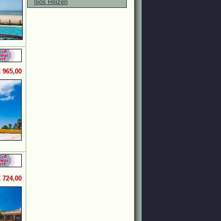
Ilios Reizen
€ 965,00
€ 724,00