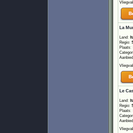
Vliegvak
La Mur
Land:
It
Regio:
Plaats:
Categor
Aanbie
Vliegvak
Le Cas
Land:
It
Regio:
Plaats:
Categor
Aanbie
Vliegvak