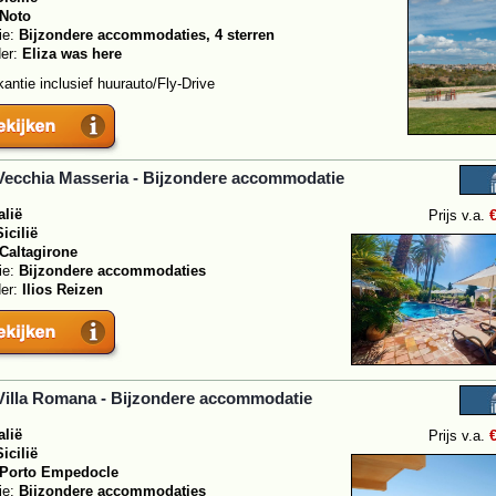
Noto
ie:
Bijzondere accommodaties, 4 sterren
der:
Eliza was here
antie inclusief huurauto/Fly-Drive
Vecchia Masseria - Bijzondere accommodatie
alië
Prijs v.a.
Sicilië
Caltagirone
ie:
Bijzondere accommodaties
der:
Ilios Reizen
Villa Romana - Bijzondere accommodatie
alië
Prijs v.a.
Sicilië
Porto Empedocle
ie:
Bijzondere accommodaties