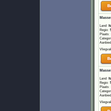
Masser
Land:
It
Regio:
Plaats:
Categor
Aanbie
Vliegvak
Masser
Land:
It
Regio:
Plaats:
Categor
Aanbie
Vliegvak