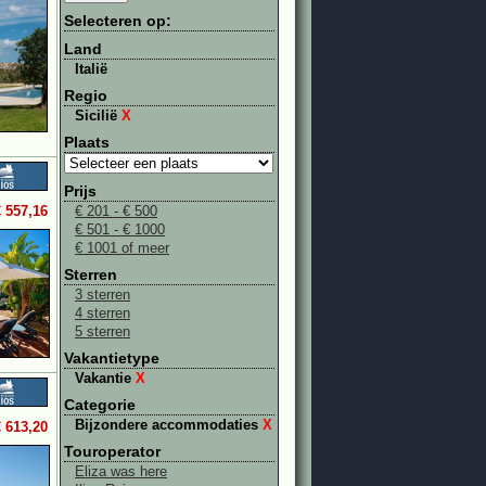
Selecteren op:
Land
Italië
Regio
Sicilië
X
Plaats
Prijs
€ 557,16
€ 201 - € 500
€ 501 - € 1000
€ 1001 of meer
Sterren
3 sterren
4 sterren
5 sterren
Vakantietype
Vakantie
X
Categorie
Bijzondere accommodaties
X
€ 613,20
Touroperator
Eliza was here