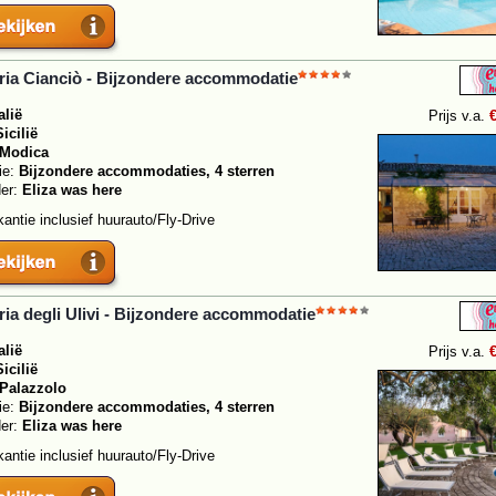
ia Cianciò - Bijzondere accommodatie
alië
Prijs v.a.
Sicilië
Modica
ie:
Bijzondere accommodaties, 4 sterren
der:
Eliza was here
antie inclusief huurauto/Fly-Drive
ia degli Ulivi - Bijzondere accommodatie
alië
Prijs v.a.
Sicilië
Palazzolo
ie:
Bijzondere accommodaties, 4 sterren
der:
Eliza was here
antie inclusief huurauto/Fly-Drive