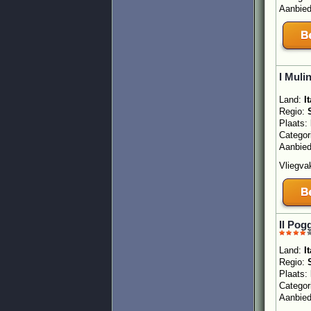
Aanbie
I Muli
Land:
It
Regio:
Plaats:
Categor
Aanbie
Vliegvak
Il Pog
Land:
It
Regio:
Plaats:
Categor
Aanbie