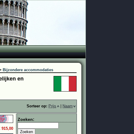
>
Bijzondere accommodaties
elijken en
Sorteer op:
Prijs
|
Naam
Zoeken:
€ 915,00