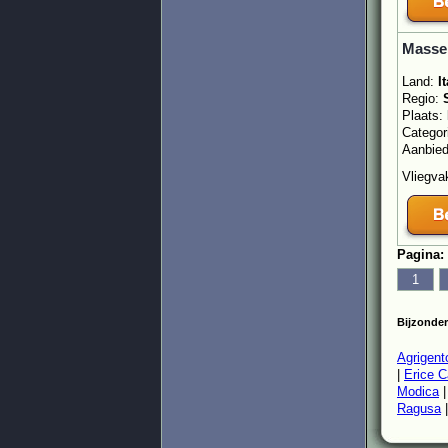
Masser
Land:
It
Regio:
Plaats:
Categor
Aanbie
Vliegvak
Pagina:
1
Bijzonde
Agrigent
|
Erice 
Modica
Ragusa