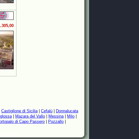
1.305,00
|
Castiglione di Sicilia
|
Cefalù
|
Donnalucata
glossa
|
Mazara del Vallo
|
Messina
|
Milo
|
ortopalo di Capo Passero
|
Pozzallo
|