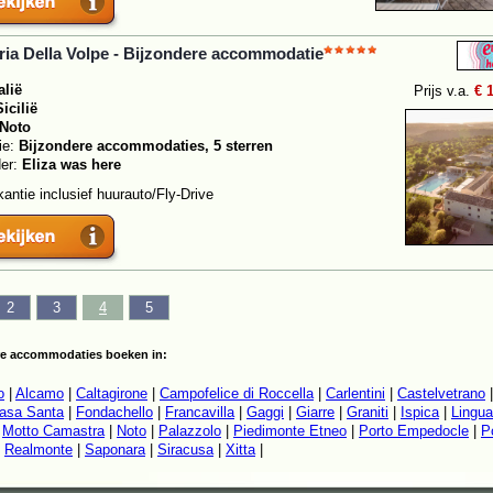
ia Della Volpe - Bijzondere accommodatie
alië
Prijs v.a.
€ 
Sicilië
Noto
ie:
Bijzondere accommodaties, 5 sterren
der:
Eliza was here
antie inclusief huurauto/Fly-Drive
2
3
4
5
re accommodaties boeken in:
o
|
Alcamo
|
Caltagirone
|
Campofelice di Roccella
|
Carlentini
|
Castelvetrano
Casa Santa
|
Fondachello
|
Francavilla
|
Gaggi
|
Giarre
|
Graniti
|
Ispica
|
Lingua
|
Motto Camastra
|
Noto
|
Palazzolo
|
Piedimonte Etneo
|
Porto Empedocle
|
P
|
Realmonte
|
Saponara
|
Siracusa
|
Xitta
|