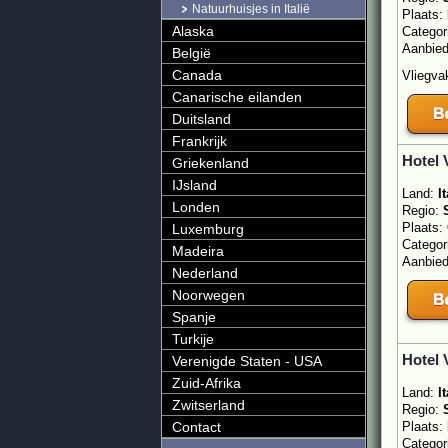
Natuurhuisjes in Italië
Plaats:
Alaska
Categor
Aanbie
België
Canada
Vliegvak
Canarische eilanden
Duitsland
Frankrijk
Hotel 
Griekenland
IJsland
Land:
It
Londen
Regio:
Plaats:
Luxemburg
Categor
Madeira
Aanbie
Nederland
Noorwegen
Spanje
Turkije
Hotel 
Verenigde Staten - USA
Zuid-Afrika
Land:
It
Zwitserland
Regio:
Contact
Plaats:
Categor