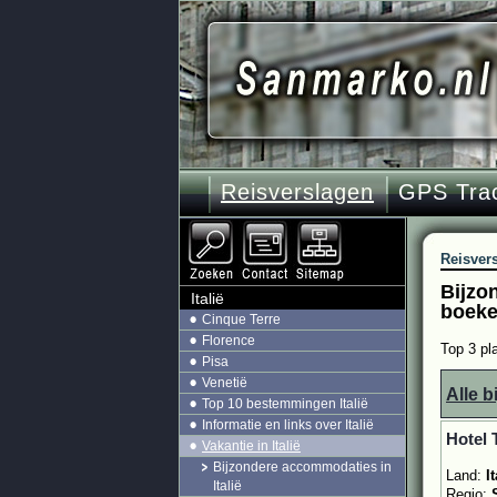
Reisverslagen
GPS Tra
Reisver
Bijzon
Italië
boeke
Cinque Terre
Florence
Top 3 pla
Pisa
Venetië
Alle 
Top 10 bestemmingen Italië
Informatie en links over Italië
Hotel 
Vakantie in Italië
Bijzondere accommodaties in
Land:
It
Italië
Regio: