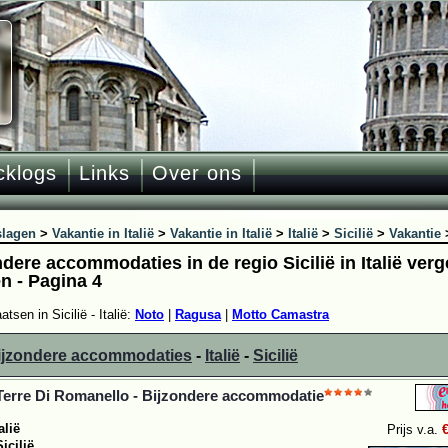
cklogs
Links
Over ons
slagen
>
Vakantie in Italië
>
Vakantie in Italië
>
Italië
>
Sicilië
>
Vakantie
dere accommodaties in de regio Sicilië in Italië verg
n - Pagina 4
atsen in Sicilië - Italië:
Noto
|
Ragusa
|
Motto Camastra
bijzondere accommodaties
-
Italië
-
Sicilië
Terre Di Romanello - Bijzondere accommodatie
alië
Prijs v.a.
Sicilië