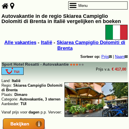
Menu
Autovakantie in de regio Skiarea Campiglio
Dolomiti di Brenta in Italië vergelijken en boeken
Alle vakanties
-
Italië
-
Skiarea Campiglio Dolomiti di
Brenta
Sorteer op:
Prijs
|
Naam
Sport Hotel Rosatti - Autovakantie
Prijs v.a.
€ 417,00
Land:
Italië
Regio:
Skiarea Campiglio Dolomiti
di Brenta
Plaats:
Dimaro
Categorie:
Autovakantie, 3 sterren
Aanbieder:
TUI
Vanaf prijs voor
dagen
p.p. Vervoer: