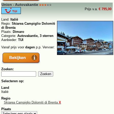
Union - Autovakantie
Prijs v.a.
€ 795,00
Land:
Italië
Regio:
Skiarea Campiglio Dolomiti
di Brenta
Plaats:
Dimaro
Categorie:
Autovakantie, 3 sterren
Aanbieder:
TUI
Vanaf prijs voor
dagen
p.p. Vervoer:
Zoeken:
Selecteren op:
Land
Italië
Regio
Skiarea Campiglio Dolomiti di Brenta
X
Plaats