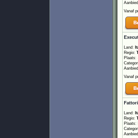
Aanbie
Vanaf p
Execut
Land:
It
Regio:
Plaats:
Categor
Aanbie
Vanaf p
Fattor
Land:
It
Regio:
Plaats:
Categor
Aanbie