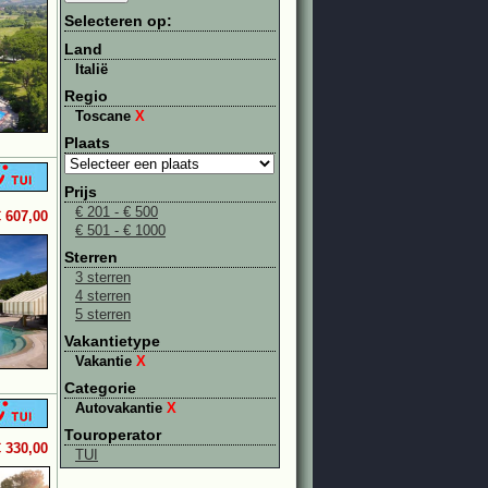
Selecteren op:
Land
Italië
Regio
Toscane
X
Plaats
Prijs
€ 201 - € 500
€ 607,00
€ 501 - € 1000
Sterren
3 sterren
4 sterren
5 sterren
Vakantietype
Vakantie
X
Categorie
Autovakantie
X
Touroperator
€ 330,00
TUI