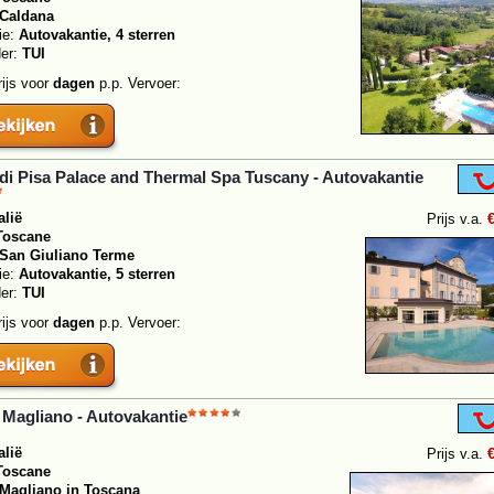
Caldana
ie:
Autovakantie, 4 sterren
der:
TUI
rijs voor
dagen
p.p. Vervoer:
di Pisa Palace and Thermal Spa Tuscany - Autovakantie
alië
Prijs v.a.
Toscane
San Giuliano Terme
ie:
Autovakantie, 5 sterren
der:
TUI
rijs voor
dagen
p.p. Vervoer:
Magliano - Autovakantie
alië
Prijs v.a.
Toscane
Magliano in Toscana