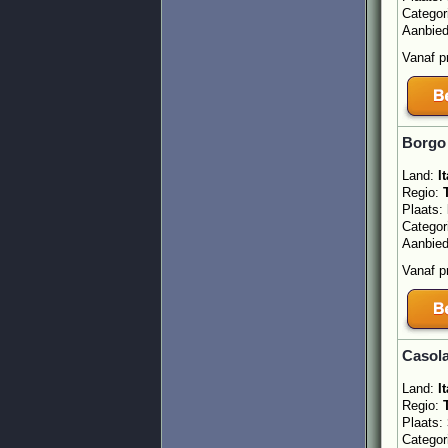
Categor
Aanbie
Vanaf p
Borgo 
Land:
It
Regio:
Plaats:
Categor
Aanbie
Vanaf p
Casola
Land:
It
Regio:
Plaats:
Categor