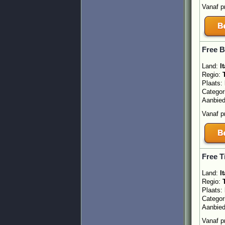
Vanaf p
Free 
Land:
It
Regio:
Plaats:
Categor
Aanbie
Vanaf p
Free T
Land:
It
Regio:
Plaats:
Categor
Aanbie
Vanaf p