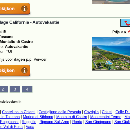
llage California - Autovakantie
alië
Prijs v.a.
Toscane
Montalto di Castro
ie:
Autovakantie
der:
TUI
rijs voor
dagen
p.p. Vervoer:
2
3
4
tie boeken in:
|
Castellina in Chianti
|
Castiglione della Pescaia
|
Cavriglia
|
Chiusi
|
Colle Di
 in Toscana
|
Marina di Bibbona
|
Montalto di Castro
|
Montecatini Terme
|
Mo
Poggibonsi
|
Reggello
|
Rignano Sull'Arno
|
Ronta
|
San Gimignano
|
San Giul
le Val di Pesa
|
Vada
|