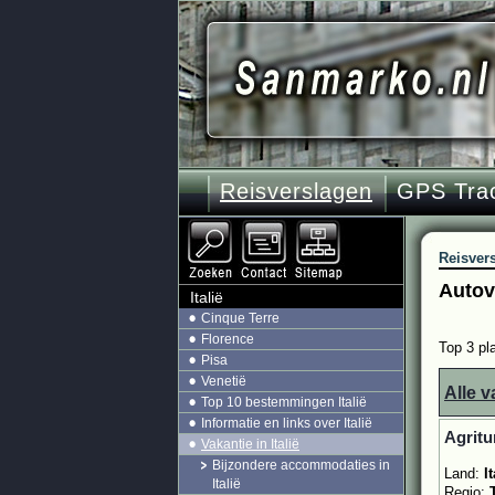
Reisverslagen
GPS Tra
Reisver
Autov
Italië
Cinque Terre
Florence
Top 3 pl
Pisa
Venetië
Alle v
Top 10 bestemmingen Italië
Informatie en links over Italië
Agritu
Vakantie in Italië
Bijzondere accommodaties in
Land:
It
Italië
Regio: