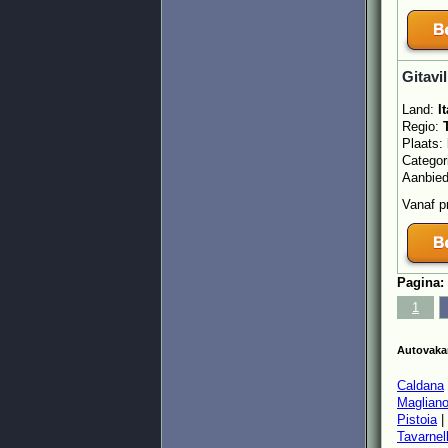
Gitavi
Land:
It
Regio:
Plaats:
Categor
Aanbie
Vanaf p
Pagina:
1
Autovakan
Caldana
Magliano
Pistoia
|
Tavarnel