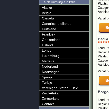
Natuurhuisjes in Italië
Plaats:
Alaska
Categor
Aanbie
België
Canada
Vanaf p
Canarische eilanden
Duitsland
Frankrijk
Bagni 
Griekenland
IJsland
Land:
It
Londen
Regio:
Luxemburg
Plaats:
Categor
Madeira
Aanbie
Nederland
Vanaf p
Noorwegen
Spanje
Turkije
Verenigde Staten - USA
Borgo 
Zuid-Afrika
Zwitserland
Land:
It
Contact
Regio:
Plaats: