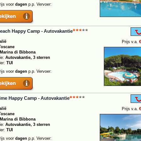
rijs voor
dagen
p.p. Vervoer:
Beach Happy Camp - Autovakantie
alië
Prijs v.a.
Toscane
Marina di Bibbona
ie:
Autovakantie, 3 sterren
der:
TUI
rijs voor
dagen
p.p. Vervoer:
ime Happy Camp - Autovakantie
alië
Prijs v.a.
Toscane
Marina di Bibbona
ie:
Autovakantie, 3 sterren
der:
TUI
rijs voor
dagen
p.p. Vervoer: