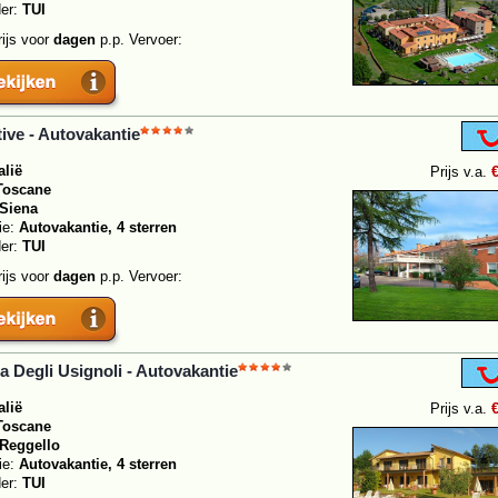
der:
TUI
rijs voor
dagen
p.p. Vervoer:
ive - Autovakantie
alië
Prijs v.a.
Toscane
Siena
ie:
Autovakantie, 4 sterren
der:
TUI
rijs voor
dagen
p.p. Vervoer:
ia Degli Usignoli - Autovakantie
alië
Prijs v.a.
Toscane
Reggello
ie:
Autovakantie, 4 sterren
der:
TUI