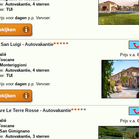
ie:
Autovakantie, 4 sterren
der:
TUI
rijs voor
dagen
p.p. Vervoer:
San Luigi - Autovakantie
alië
Prijs v.a.
Toscane
Monteriggioni
ie:
Autovakantie, 4 sterren
der:
TUI
rijs voor
dagen
p.p. Vervoer:
re Le Terre Rosse - Autovakantie
alië
Prijs v.a.
Toscane
San Gimignano
ie:
Autovakantie, 3 sterren