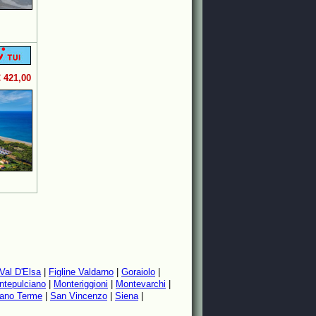
€ 421,00
 Val D'Elsa
|
Figline Valdarno
|
Goraiolo
|
ntepulciano
|
Monteriggioni
|
Montevarchi
|
iano Terme
|
San Vincenzo
|
Siena
|