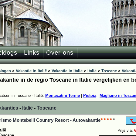
cklogs
Links
Over ons
slagen
>
Vakantie in Italië
>
Vakantie in Italië
>
Italië
>
Toscane
>
Vakanti
akantie in de regio Toscane in Italië vergelijken en 
aatsen in Toscane - Italië:
Montecatini Terme
|
Pistoia
|
Magliano in Tosca
akanties
-
Italië
-
Toscane
rismo Montebelli Country Resort - Autovakantie
alië
Prijs v.a.
Toscane