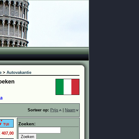
e
>
Autovakantie
boeken
na
Sorteer op:
Prijs
|
Naam
Zoeken:
€ 407,00