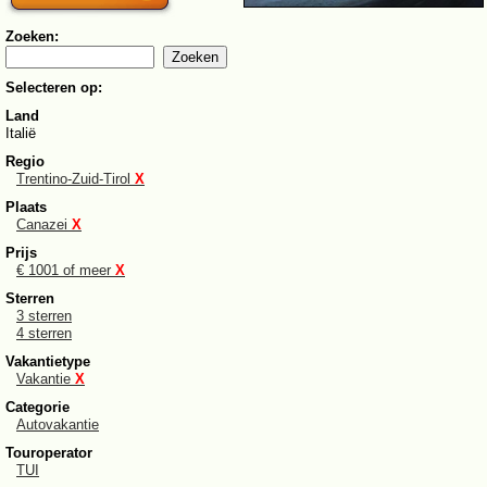
Zoeken:
Selecteren op:
Land
Italië
Regio
Trentino-Zuid-Tirol
X
Plaats
Canazei
X
Prijs
€ 1001 of meer
X
Sterren
3 sterren
4 sterren
Vakantietype
Vakantie
X
Categorie
Autovakantie
Touroperator
TUI