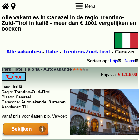
Menu
Alle vakanties in Canazei in de regio Trentino-
Zuid-Tirol in Italië - meer dan € 1001 vergelijken en
boeken
Alle vakanties
-
Italië
-
Trentino-Zuid-Tirol
- Canazei
Sorteer op:
Prijs
|
Naam
Park Hotel Faloria - Autovakantie
Prijs v.a.
€ 1.118,00
Land:
Italië
Regio:
Trentino-Zuid-Tirol
Plaats:
Canazei
Categorie:
Autovakantie, 3 sterren
Aanbieder:
TUI
Vanaf prijs voor
dagen
p.p. Vervoer: