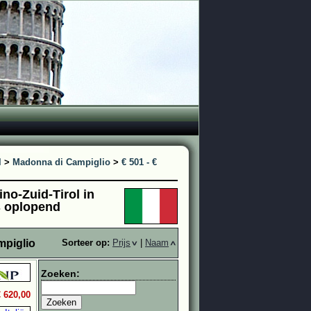
l
>
Madonna di Campiglio
>
€ 501 - €
no-Zuid-Tirol in
js oplopend
mpiglio
Sorteer op:
Prijs
|
Naam
Zoeken:
€ 620,00