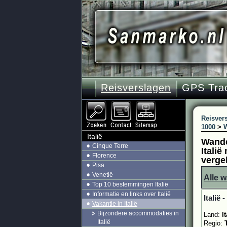
Reisverslagen
GPS Tra
Reisver
1000
>
W
Italië
Wande
Cinque Terre
Italië
Florence
verge
Pisa
Venetië
Alle 
Top 10 bestemmingen Italië
Informatie en links over Italië
Italië
Vakantie in Italië
Bijzondere accommodaties in
Land:
It
Italië
Regio: