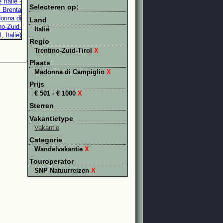
Selecteren op:
Land
Italië
Regio
Trentino-Zuid-Tirol
X
Plaats
Madonna di Campiglio
X
Prijs
€ 501 - € 1000
X
Sterren
Vakantietype
Vakantie
Categorie
Wandelvakantie
X
Touroperator
SNP Natuurreizen
X