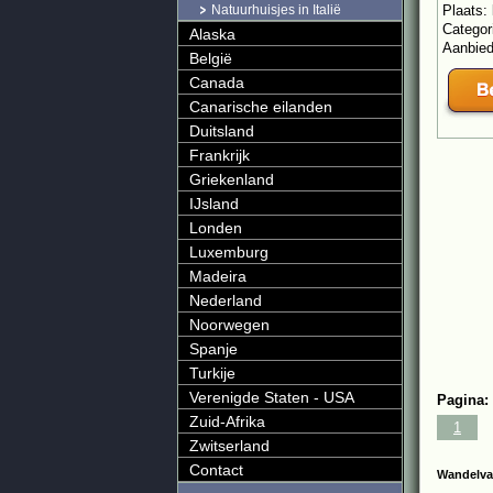
Natuurhuisjes in Italië
Plaats:
Categor
Alaska
Aanbie
België
Canada
Canarische eilanden
Duitsland
Frankrijk
Griekenland
IJsland
Londen
Luxemburg
Madeira
Nederland
Noorwegen
Spanje
Turkije
Verenigde Staten - USA
Pagina:
Zuid-Afrika
1
Zwitserland
Contact
Wandelva