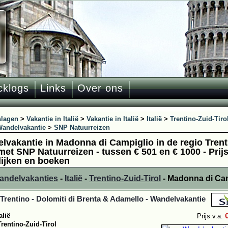
cklogs
Links
Over ons
slagen
>
Vakantie in Italië
>
Vakantie in Italië
>
Italië
>
Trentino-Zuid-Tiro
andelvakantie
>
SNP Natuurreizen
lvakantie in Madonna di Campiglio in de regio Trenti
 met SNP Natuurreizen - tussen € 501 en € 1000 - Pri
lijken en boeken
wandelvakanties
-
Italië
-
Trentino-Zuid-Tirol
- Madonna di Ca
 - Trentino - Dolomiti di Brenta & Adamello - Wandelvakantie
alië
Prijs v.a.
Trentino-Zuid-Tirol