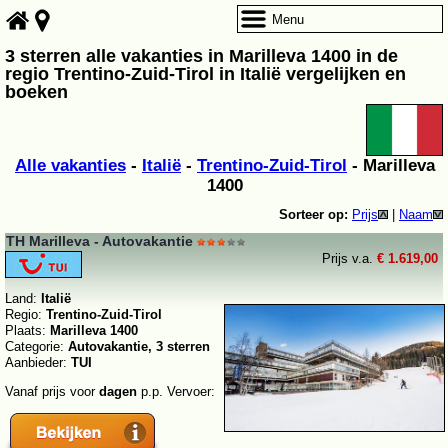
Menu
3 sterren alle vakanties in Marilleva 1400 in de
regio Trentino-Zuid-Tirol in Italië vergelijken en
boeken
Alle vakanties
-
Italië
-
Trentino-Zuid-Tirol
- Marilleva
1400
Sorteer op:
Prijs
|
Naam
TH Marilleva - Autovakantie
Prijs v.a.
€ 1.619,00
Land:
Italië
Regio:
Trentino-Zuid-Tirol
Plaats:
Marilleva 1400
Categorie:
Autovakantie, 3 sterren
Aanbieder:
TUI
Vanaf prijs voor
dagen
p.p. Vervoer: