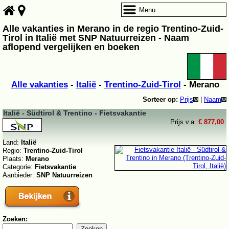
Menu
Alle vakanties in Merano in de regio Trentino-Zuid-
Tirol in Italië met SNP Natuurreizen - Naam
aflopend vergelijken en boeken
Alle vakanties
-
Italië
-
Trentino-Zuid-Tirol
- Merano
Sorteer op:
Prijs
|
Naam
Italië - Südtirol & Trentino - Fietsvakantie
Prijs v.a.
€ 877,00
Land:
Italië
Regio:
Trentino-Zuid-Tirol
Plaats:
Merano
Categorie:
Fietsvakantie
Aanbieder:
SNP Natuurreizen
Zoeken: