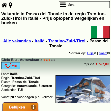
Menu
Vakantie in Passo del Tonale in de regio Trentino-
Zuid-Tirol in Italië - Prijs oplopend vergelijken en
boeken
Alle vakanties
-
Italië
-
Trentino-Zuid-Tirol
- Passo del
Tonale
Sorteer op:
Prijs
|
Naam
Cielo Blu - Autovakantie
Prijs v.a.
€ 527,00
Land:
Italië
Regio:
Trentino-Zuid-Tirol
Plaats:
Passo del Tonale
Categorie:
Autovakantie, 3 sterren
Aanbieder:
TUI
Vanaf prijs voor
dagen
p.p. Vervoer: