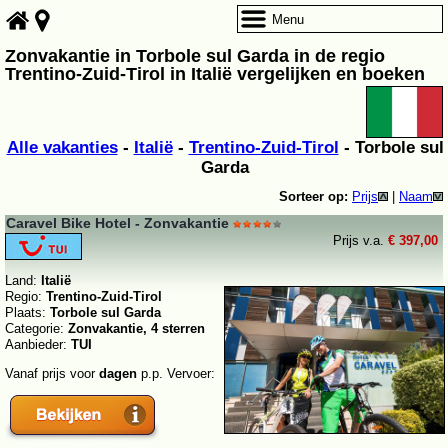
Menu
Zonvakantie in Torbole sul Garda in de regio
Trentino-Zuid-Tirol in Italië vergelijken en boeken
Alle vakanties
-
Italië
-
Trentino-Zuid-Tirol
- Torbole sul
Garda
Sorteer op:
Prijs
|
Naam
Caravel Bike Hotel - Zonvakantie
Prijs v.a.
€ 397,00
Land:
Italië
Regio:
Trentino-Zuid-Tirol
Plaats:
Torbole sul Garda
Categorie:
Zonvakantie, 4 sterren
Aanbieder:
TUI
Vanaf prijs voor
dagen
p.p. Vervoer: