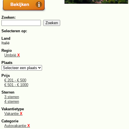
Zoeken:
Selecteren op:
Land
Italië
Regio
Umbrië
X
Plaats
Prijs
€ 201 - € 500
€ 501 - € 1000
Sterren
3 sterren
4 sterren
Vakantietype
Vakantie
X
Categorie
Autovakantie
X