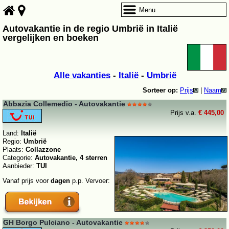
Menu
Autovakantie in de regio Umbrië in Italië
vergelijken en boeken
Alle vakanties
-
Italië
-
Umbrië
Sorteer op:
Prijs
|
Naam
Abbazia Collemedio - Autovakantie
Prijs v.a.
€ 445,00
Land:
Italië
Regio:
Umbrië
Plaats:
Collazzone
Categorie:
Autovakantie, 4 sterren
Aanbieder:
TUI
Vanaf prijs voor
dagen
p.p. Vervoer:
GH Borgo Pulciano - Autovakantie