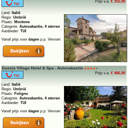
Prijs v.a.
€ 352,00
Land:
Italië
Regio:
Umbrië
Plaats:
Montone
Categorie:
Autovakantie, 4 sterren
Aanbieder:
TUI
Vanaf prijs voor
dagen
p.p. Vervoer:
Guesia Village Hotel & Spa - Autovakantie
Prijs v.a.
€ 486,00
Land:
Italië
Regio:
Umbrië
Plaats:
Foligno
Categorie:
Autovakantie, 4 sterren
Aanbieder:
TUI
Vanaf prijs voor
dagen
p.p. Vervoer: