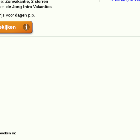
ie:
Zonvakantie, 2 sterren
der:
de Jong Intra Vakanties
rijs voor
dagen
p.p.
boeken in: