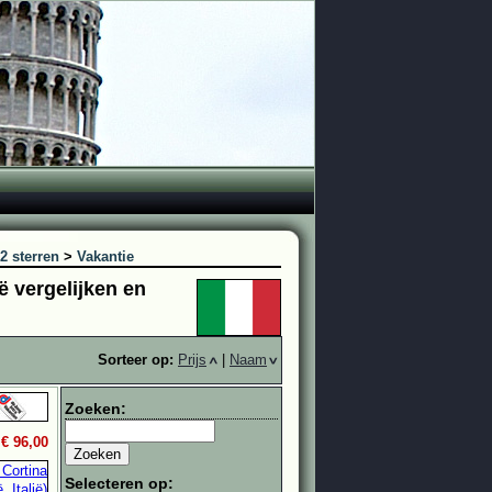
2 sterren
>
Vakantie
ië vergelijken en
Sorteer op:
Prijs
|
Naam
Zoeken:
.
€ 96,00
Selecteren op: