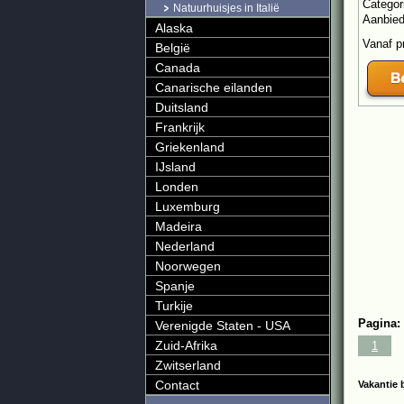
Categor
Natuurhuisjes in Italië
Aanbie
Alaska
Vanaf p
België
Canada
Canarische eilanden
Duitsland
Frankrijk
Griekenland
IJsland
Londen
Luxemburg
Madeira
Nederland
Noorwegen
Spanje
Turkije
Pagina:
Verenigde Staten - USA
Zuid-Afrika
1
Zwitserland
Contact
Vakantie 