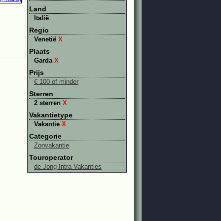
Land
Italië
Regio
Venetië
X
Plaats
Garda
X
Prijs
€ 100 of minder
Sterren
2 sterren
X
Vakantietype
Vakantie
X
Categorie
Zonvakantie
Touroperator
de Jong Intra Vakanties