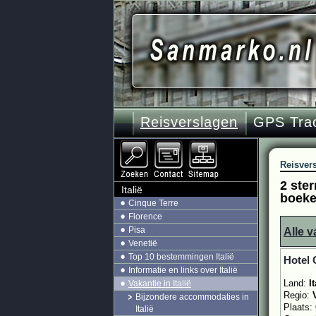
Reisverslagen
GPS Tra
Reisver
2 ster
Italië
boek
Cinque Terre
Florence
Pisa
Alle v
Venetië
Top 10 bestemmingen Italië
Hotel 
Informatie en links over Italië
Land:
It
Vakantie in Italië
Regio:
Bijzondere accommodaties in
Plaats:
Italië