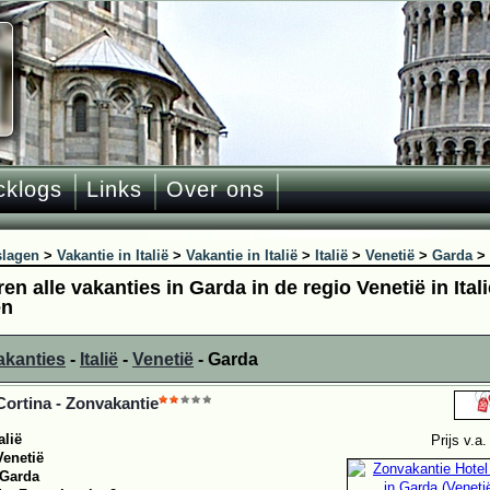
cklogs
Links
Over ons
slagen
>
Vakantie in Italië
>
Vakantie in Italië
>
Italië
>
Venetië
>
Garda
>
ren alle vakanties in Garda in de regio Venetië in Ital
en
akanties
-
Italië
-
Venetië
- Garda
Cortina - Zonvakantie
alië
Prijs v.a
Venetië
Garda