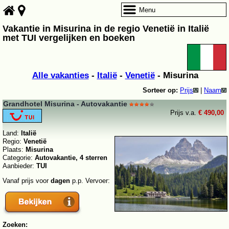
Menu
Vakantie in Misurina in de regio Venetië in Italië
met TUI vergelijken en boeken
Alle vakanties
-
Italië
-
Venetië
- Misurina
Sorteer op:
Prijs
|
Naam
Grandhotel Misurina - Autovakantie
Prijs v.a.
€ 490,00
Land:
Italië
Regio:
Venetië
Plaats:
Misurina
Categorie:
Autovakantie, 4 sterren
Aanbieder:
TUI
Vanaf prijs voor
dagen
p.p. Vervoer:
Zoeken: