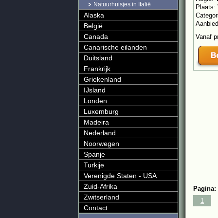
Natuurhuisjes in Italië
Plaats:
Alaska
Categor
Aanbie
België
Canada
Vanaf p
Canarische eilanden
Duitsland
Frankrijk
Griekenland
IJsland
Londen
Luxemburg
Madeira
Nederland
Noorwegen
Spanje
Turkije
Verenigde Staten - USA
Zuid-Afrika
Pagina:
Zwitserland
1
Contact