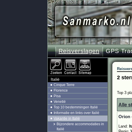
Reisverslagen
GPS Tra
Reisver
2 ster
Italië
Cinque Terre
Florence
Top 3 pla
Pisa
Venetië
Alle s
Top 10 bestemmingen Italië
Informatie en links over Italië
Orion 
Vakantie in Italië
Bijzondere accommodaties in
Land:
It
Italië
Regio: