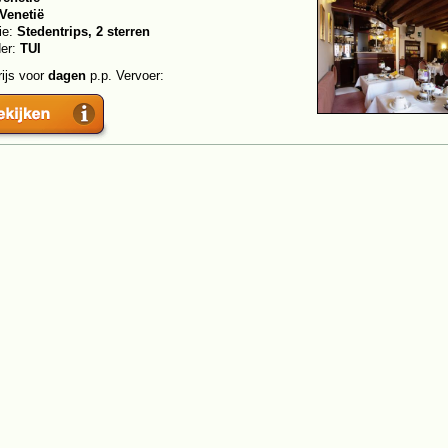
Venetië
ie:
Stedentrips, 2 sterren
der:
TUI
rijs voor
dagen
p.p. Vervoer: