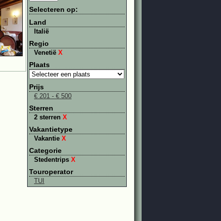
Selecteren op:
Land
Italië
Regio
Venetië
X
Plaats
Prijs
€ 201 - € 500
Sterren
2 sterren
X
Vakantietype
Vakantie
X
Categorie
Stedentrips
X
Touroperator
TUI