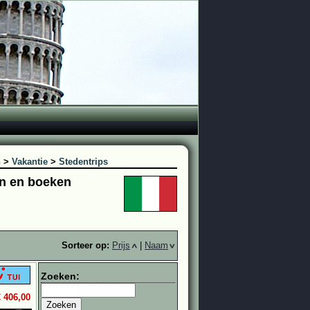
n
>
Vakantie
>
Stedentrips
ken en boeken
Sorteer op:
Prijs
|
Naam
Zoeken:
€ 406,00