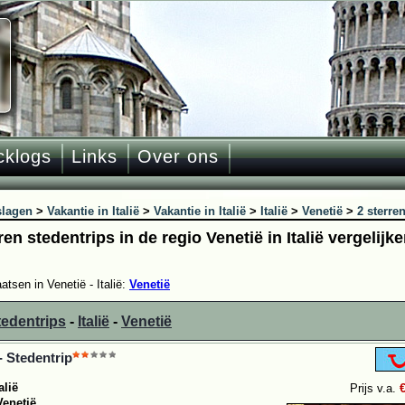
cklogs
Links
Over ons
slagen
>
Vakantie in Italië
>
Vakantie in Italië
>
Italië
>
Venetië
>
2 sterre
ren stedentrips in de regio Venetië in Italië vergelij
atsen in Venetië - Italië:
Venetië
tedentrips
-
Italië
-
Venetië
- Stedentrip
alië
Prijs v.a.
Venetië