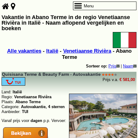
Menu
Vakantie in Abano Terme in de regio Venetiaanse
Rivièra in Italië - Naam aflopend vergelijken en
boeken
Alle vakanties
-
Italië
-
Venetiaanse Rivièra
- Abano
Terme
Sorteer op:
Prijs
|
Naam
Quisisana Terme & Beauty Farm - Autovakantie
Prijs v.a.
€ 581,00
Land:
Italië
Regio:
Venetiaanse Rivièra
Plaats:
Abano Terme
Categorie:
Autovakantie, 4 sterren
Aanbieder:
TUI
Vanaf prijs voor
dagen
p.p. Vervoer: