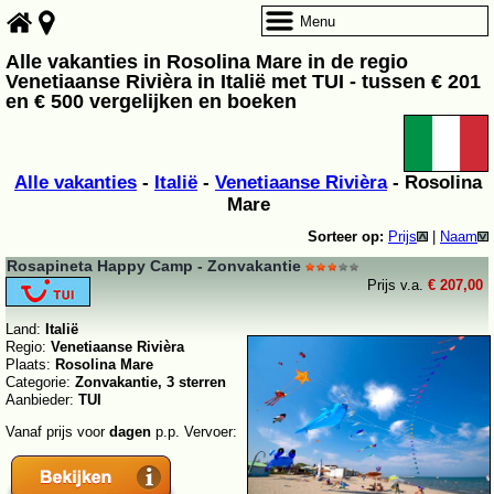
Menu
Alle vakanties in Rosolina Mare in de regio
Venetiaanse Rivièra in Italië met TUI - tussen € 201
en € 500 vergelijken en boeken
Alle vakanties
-
Italië
-
Venetiaanse Rivièra
- Rosolina
Mare
Sorteer op:
Prijs
|
Naam
Rosapineta Happy Camp - Zonvakantie
Prijs v.a.
€ 207,00
Land:
Italië
Regio:
Venetiaanse Rivièra
Plaats:
Rosolina Mare
Categorie:
Zonvakantie, 3 sterren
Aanbieder:
TUI
Vanaf prijs voor
dagen
p.p. Vervoer: