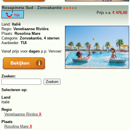
Rosapineta Sud - Zonvakantie
Prijs v.a.
€ 476,00
Land:
Italië
Regio:
Venetiaanse Rivièra
Plaats:
Rosolina Mare
Categorie:
Zonvakantie, 4 sterren
Aanbieder:
TUI
Vanaf prijs voor
dagen
p.p. Vervoer:
Zoeken:
Selecteren op:
Land
Italië
Regio
Venetiaanse Rivièra
X
Plaats
Rosolina Mare
X