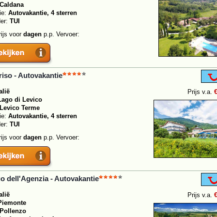
Caldana
ie:
Autovakantie, 4 sterren
der:
TUI
rijs voor
dagen
p.p. Vervoer:
riso - Autovakantie
alië
Prijs v.a.
Lago di Levico
Levico Terme
ie:
Autovakantie, 4 sterren
der:
TUI
rijs voor
dagen
p.p. Vervoer:
o dell'Agenzia - Autovakantie
alië
Prijs v.a.
Piemonte
Pollenzo