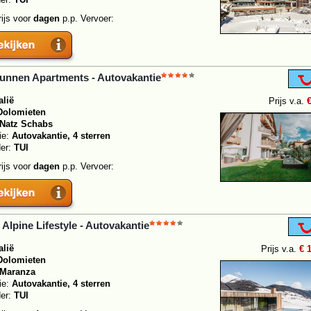
rijs voor
dagen
p.p. Vervoer:
unnen Apartments - Autovakantie
alië
Prijs v.a.
Dolomieten
Natz Schabs
ie:
Autovakantie, 4 sterren
der:
TUI
rijs voor
dagen
p.p. Vervoer:
Alpine Lifestyle - Autovakantie
alië
Prijs v.a.
€ 
Dolomieten
Maranza
ie:
Autovakantie, 4 sterren
der:
TUI