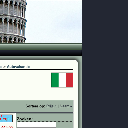
ie
>
Autovakantie
Sorteer op:
Prijs
|
Naam
Zoeken:
€ 445,00