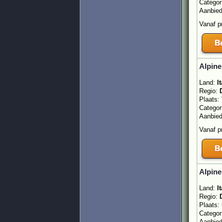
Categor
Aanbie
Vanaf p
Alpine
Land:
It
Regio:
Plaats:
Categor
Aanbie
Vanaf p
Alpine
Land:
It
Regio:
Plaats:
Categor
Aanbie