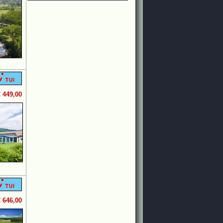
€ 449,00
€ 646,00