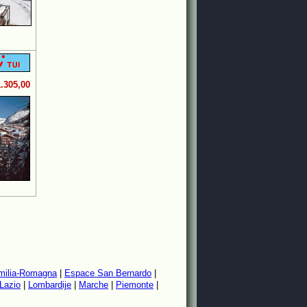
1.305,00
milia-Romagna
|
Espace San Bernardo
|
Lazio
|
Lombardije
|
Marche
|
Piemonte
|