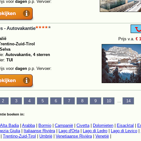
rijs voor
dagen
p.p. Vervoer:
s - Autovakantie
alië
Prijs v.a.
€ 
Trentino-Zuid-Tirol
Selva
ie:
Autovakantie, 4 sterren
der:
TUI
rijs voor
dagen
p.p. Vervoer:
2
3
4
5
6
7
8
9
10
...
14
tie boeken in:
Alta Badia
|
Arabba
|
Bormio
|
Campanië
|
Civetta
|
Dolomieten
|
Eisacktal
|
E
nezia Giulia
|
Italiaanse Rivièra
|
Lago d'Orta
|
Lago di Ledro
|
Lago di Levico
|
|
Trentino-Zuid-Tirol
|
Umbrië
|
Venetiaanse Rivièra
|
Venetië
|