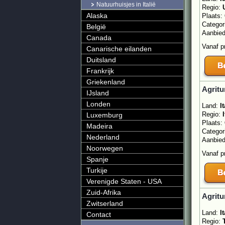
Natuurhuisjes in Italië
Regio:
Alaska
Plaats:
Categor
België
Aanbie
Canada
Vanaf p
Canarische eilanden
Duitsland
Frankrijk
Griekenland
Agritu
IJsland
Londen
Land:
It
Regio:
Luxemburg
Plaats:
Madeira
Categor
Nederland
Aanbie
Noorwegen
Vanaf p
Spanje
Turkije
Verenigde Staten - USA
Zuid-Afrika
Agritu
Zwitserland
Land:
It
Contact
Regio: