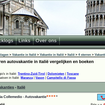
cklogs
Links
Over ons
slagen
>
Vakantie in Italië
>
Vakantie in Italië
>
Italië
>
4 sterren
>
Vakant
ren autovakantie in Italië vergelijken en boeken
io's in Italië:
Trentino-Zuid-Tirol
|
Dolomieten
|
Toscane
atsen in Italië:
Maranza
|
Vason
|
Campitello di Fassa
akanties
-
Italië
a Collemedio - Autovakantie
alië
Prijs v.a.