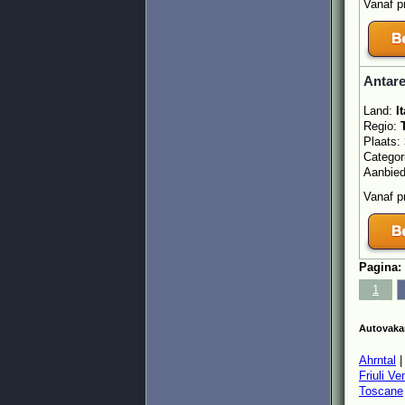
Vanaf p
Antare
Land:
It
Regio:
Plaats:
Categor
Aanbie
Vanaf p
Pagina:
1
Autovakan
Ahrntal
|
Friuli Ve
Toscane