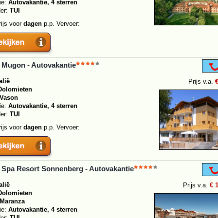
ie:
Autovakantie, 4 sterren
der:
TUI
rijs voor
dagen
p.p. Vervoer:
 Mugon - Autovakantie
alië
Prijs v.a.
Dolomieten
Vason
ie:
Autovakantie, 4 sterren
der:
TUI
rijs voor
dagen
p.p. Vervoer:
 Spa Resort Sonnenberg - Autovakantie
alië
Prijs v.a.
€ 
Dolomieten
Maranza
ie:
Autovakantie, 4 sterren
der:
TUI