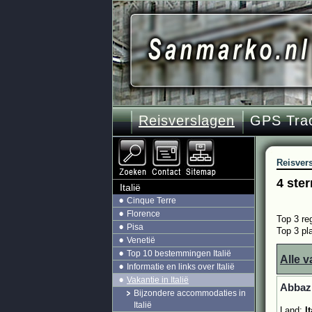
Reisverslagen
GPS Tra
Reisver
4 ster
Italië
Cinque Terre
Florence
Top 3 reg
Pisa
Top 3 pla
Venetië
Top 10 bestemmingen Italië
Alle v
Informatie en links over Italië
Vakantie in Italië
Abbazi
Bijzondere accommodaties in
Italië
Land:
It