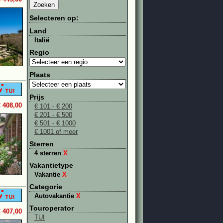
Selecteren op:
Land
Italië
Regio
Plaats
Prijs
€ 408,00
€ 101 - € 200
€ 201 - € 500
€ 501 - € 1000
€ 1001 of meer
Sterren
4 sterren
X
Vakantietype
Vakantie
X
Categorie
Autovakantie
X
Touroperator
€ 407,00
TUI