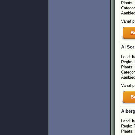
Plaats:
Categor
Aanbie
Vanaf p
Al Sor
Land:
It
Regio:
Plaats:
Categor
Aanbie
Vanaf p
Alberg
Land:
It
Regio:
Plaats: