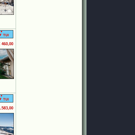
€ 460,00
1.583,00