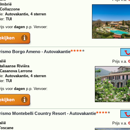
Umbrië
Collazzone
ie:
Autovakantie, 4 sterren
der:
TUI
rijs voor
dagen
p.p. Vervoer:
rismo Borgo Ameno - Autovakantie
alië
Prijs v.a.
Italiaanse Rivièra
Casanova Lerrone
ie:
Autovakantie, 4 sterren
der:
TUI
rijs voor
dagen
p.p. Vervoer:
rismo Montebelli Country Resort - Autovakantie
alië
Prijs v.a.
Toscane