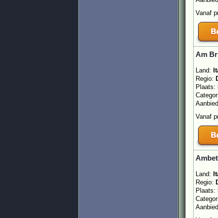
Vanaf p
Am Br
Land:
It
Regio:
Plaats:
Categor
Aanbie
Vanaf p
Ambet 
Land:
It
Regio:
Plaats:
Categor
Aanbie