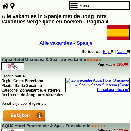
Menu
Alle vakanties in Spanje met de Jong Intra
Vakanties vergelijken en boeken - Pagina 4
Alle vakanties
-
Spanje
Sorteer op:
Prijs
|
Naam
Aqua Hotel Onabrava & Spa - Zonvakantie
Prijs v.a.
€ 295,00
Land:
Spanje
Regio:
Costa Barcelona
Plaats:
Santa Susanna
Categorie:
Zonvakantie, 4 sterren
Aanbieder:
de Jong Intra Vakanties
Vanaf prijs voor
dagen
p.p.
AQUA Hotel Promenade & Spa - Zonvakantie
Prijs v.a.
€ 172,00