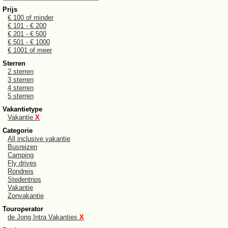
Prijs
€ 100 of minder
€ 101 - € 200
€ 201 - € 500
€ 501 - € 1000
€ 1001 of meer
Sterren
2 sterren
3 sterren
4 sterren
5 sterren
Vakantietype
Vakantie
X
Categorie
All inclusive vakantie
Busreizen
Camping
Fly drives
Rondreis
Stedentrips
Vakantie
Zonvakantie
Touroperator
de Jong Intra Vakanties
X