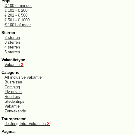
Prijs
€ 100 of minder
€ 101 - € 200
€ 201 - € 500
€ 501 - € 1000
€ 1001 of meer
Sterren
2 sterren
3 sterren
4 sterren
5 sterren
Vakantietype
Vakantie
X
Categorie
All inclusive vakantie
Busreizen
Camping
Fly drives
Rondreis
Stedentrips
Vakantie
Zonvakantie
Touroperator
de Jong Intra Vakanties
X
Pagina: