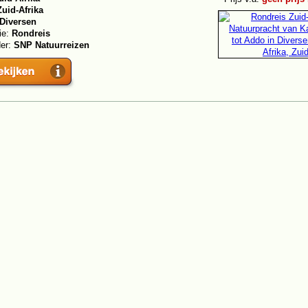
Zuid-Afrika
Diversen
ie:
Rondreis
der:
SNP Natuurreizen