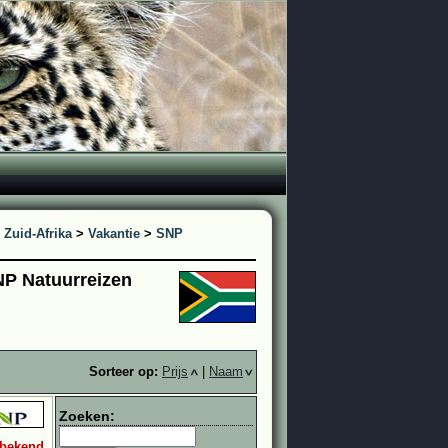
>
Zuid-Afrika
>
Vakantie
>
SNP
SNP Natuurreizen
Sorteer op:
Prijs
|
Naam
Zoeken:
 bekend