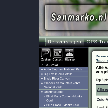
Reisverslagen
GPS Tra
Reisver
Natuurr
Zuid-Afrika
Alle 
Addo Elephant National Park
verge
Big Five in Zuid-Afrika
Blyde River Canyon
Top 3 pla
Cradock en Mountain Zebra
National Park
Alle v
Drakensbergen
Blind Mans Corner - Monks
Zuid-A
Cowl
Blue Grotto - Monks Cowl
Land:
Z