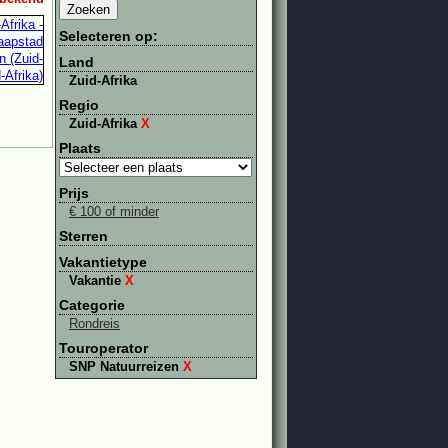
Selecteren op:
Land
Zuid-Afrika
Regio
Zuid-Afrika
X
Plaats
Prijs
€ 100 of minder
Sterren
Vakantietype
Vakantie
X
Categorie
Rondreis
Touroperator
SNP Natuurreizen
X