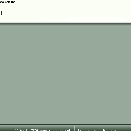
boeken in:
|
© 2001 - 2026 www.sanmarko.nl
Disclaimer
Privacy