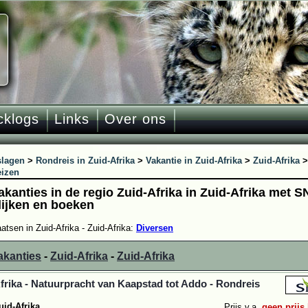
cklogs
Links
Over ons
slagen
>
Rondreis in Zuid-Afrika
>
Vakantie in Zuid-Afrika
>
Zuid-Afrika
eizen
vakanties in de regio Zuid-Afrika in Zuid-Afrika met 
lijken en boeken
atsen in Zuid-Afrika - Zuid-Afrika:
Diversen
akanties
-
Zuid-Afrika
-
Zuid-Afrika
frika - Natuurpracht van Kaapstad tot Addo - Rondreis
uid-Afrika
Prijs v.a.
geen prijs