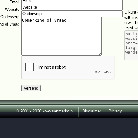
Email
:
Website
:
U kunt 
Onderwerp
:
wilt li
u wilt 
g of vraag
:
tekst w
© 2001 - 2026 www.sanmarko.nl
Disclaimer
Privacy