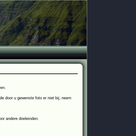
ren.
 de door u gewenste foto er niet bij, neem
oor andere doeleinden.