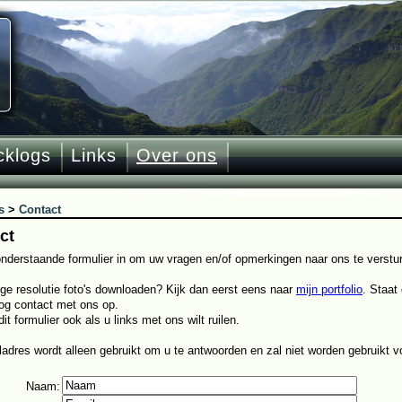
cklogs
Links
Over ons
s
>
Contact
ct
onderstaande formulier in om uw vragen en/of opmerkingen naar ons te verstu
oge resolutie foto's downloaden? Kijk dan eerst eens naar
mijn portfolio
. Staat
og contact met ons op.
it formulier ook als u links met ons wilt ruilen.
adres wordt alleen gebruikt om u te antwoorden en zal niet worden gebruikt v
Naam
: