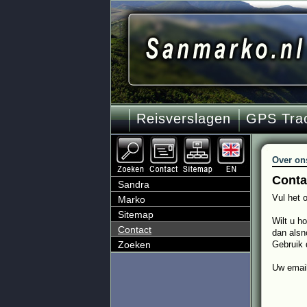
Reisverslagen
GPS Tra
Over on
Conta
Sandra
Vul het 
Marko
Sitemap
Wilt u h
Contact
dan alsn
Zoeken
Gebruik d
Uw email