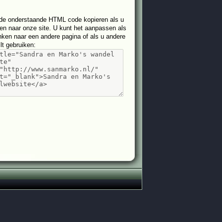
de onderstaande HTML code kopieren als u
nken naar onze site. U kunt het aanpassen als
linken naar een andere pagina of als u andere
ilt gebruiken
: