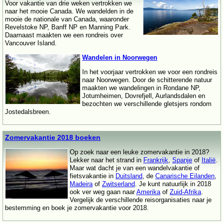
Voor vakantie van drie weken vertrokken we
naar het mooie Canada. We wandelden in de
mooie de nationale van Canada, waaronder
Revelstoke NP, Banff NP en Manning Park.
Daarnaast maakten we een rondreis over
Vancouver Island.
Wandelen in Noorwegen
In het voorjaar vertrokken we voor een rondreis
naar Noorwegen. Door de schitterende natuur
maakten we wandelingen in Rondane NP,
Jotumheimen, Dovrefjell, Aurlandsdalen en
bezochten we verschillende gletsjers rondom
Jostedalsbreen.
Zomervakantie 2018 boeken
Op zoek naar een leuke zomervakantie in 2018?
Lekker naar het strand in
Frankrijk
,
Spanje
of
Italië
.
Maar wat dacht je van een wandelvakantie of
fietsvakantie in
Duitsland
, de
Canarische Eilanden
,
Madeira
of
Zwitserland
. Je kunt natuurlijk in 2018
ook ver weg gaan naar
Amerika
of
Zuid-Afrika
.
Vergelijk de verschillende reisorganisaties naar je
bestemming en boek je zomervakantie voor 2018.