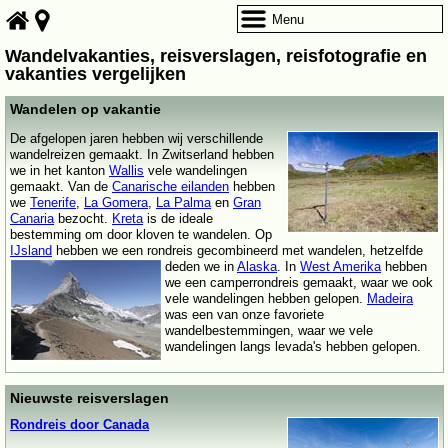
Menu
Wandelvakanties, reisverslagen, reisfotografie en
vakanties vergelijken
Wandelen op vakantie
De afgelopen jaren hebben wij verschillende
wandelreizen gemaakt. In Zwitserland hebben
we in het kanton
Wallis
vele wandelingen
gemaakt. Van de
Canarische eilanden
hebben
we
Tenerife
,
La Gomera
,
La Palma
en
Gran
Canaria
bezocht.
Kreta
is de ideale
bestemming om door kloven te wandelen. Op
IJsland
hebben we een rondreis gecombineerd met wandelen,
hetzelfde
deden we in
Alaska
. In
West Amerika
hebben
we een camperrondreis gemaakt, waar we ook
vele wandelingen hebben gelopen.
Madeira
was een van onze favoriete
wandelbestemmingen, waar we vele
wandelingen langs levada's hebben gelopen.
Nieuwste reisverslagen
Rondreis door Canada