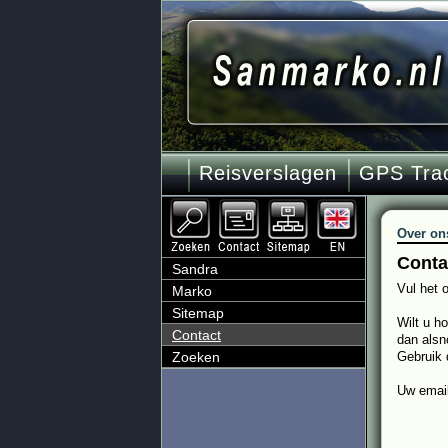
Reisverslagen
GPS Tra
Over on
Conta
Sandra
Vul het 
Marko
Sitemap
Wilt u h
Contact
dan alsn
Zoeken
Gebruik d
Uw email