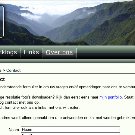
cklogs
Links
Over ons
s
>
Contact
ct
onderstaande formulier in om uw vragen en/of opmerkingen naar ons te verstu
oge resolutie foto's downloaden? Kijk dan eerst eens naar
mijn portfolio
. Staat
og contact met ons op.
it formulier ook als u links met ons wilt ruilen.
adres wordt alleen gebruikt om u te antwoorden en zal niet worden gebruikt v
Naam
: