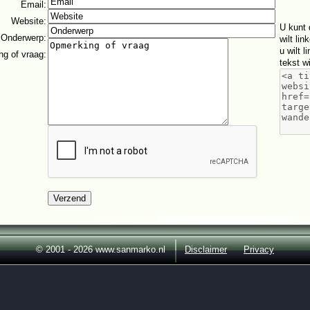
Email
:
Website
:
U kunt 
Onderwerp
:
wilt li
u wilt 
g of vraag
:
tekst w
© 2001 - 2026 www.sanmarko.nl
Disclaimer
Privacy