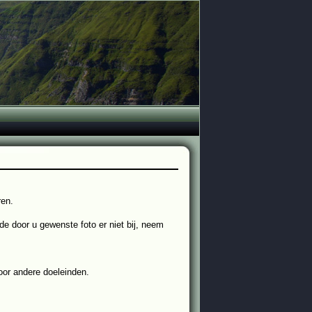
ren.
 de door u gewenste foto er niet bij, neem
oor andere doeleinden.