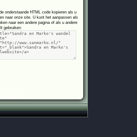
de onderstaande HTML code kopieren als u
nken naar onze site. U kunt het aanpassen als
linken naar een andere pagina of als u andere
ilt gebruiken
: