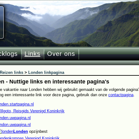
cklogs
Links
Over ons
Reizen links
>
Londen linkpagina
n - Nuttige links en interessante pagina's
e vakantie naar Londen hebben wij gebruikt gemaakt van de volgende pagina'
og een interessante link voor deze pagina, gebruik dan onze
contactpagina
.
onden.startpagina.nl
illgoto, Reisgids Verenigd Koninkrijk
onden.uwpagina.nl
ondon.uwpagina.nl
Londen
opzijnbest
andenkompas Verenigd Koninkrijk