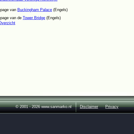
page van
Buckingham Palace
(Engels)
page van de
Tower Bridge
(Engels)
verzicht
© 2001 - 2026 www.sanmarko.nl
Disclaimer
Privacy