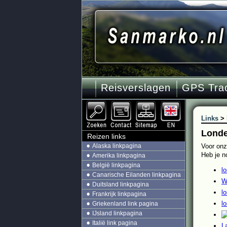
Reisverslagen
GPS Tra
Links
>
Londe
Reizen links
Alaska linkpagina
Voor onz
Heb je n
Amerika linkpagina
België linkpagina
l
Canarische Eilanden linkpagina
W
Duitsland linkpagina
l
Frankrijk linkpagina
l
Griekenland link pagina
IJsland linkpagina
Italië link pagina
L