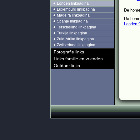
Londen linkpagina
Luxemburg linkpagina
De home
Madeira linkpagina
De home
Spanje linkpagina
Londen O
Terschelling linkpagina
Turkije linkpagina
Zuid-Afrika linkpagina
Zwitserland linkpagina
Fotografie links
Links familie en vrienden
Outdoor links