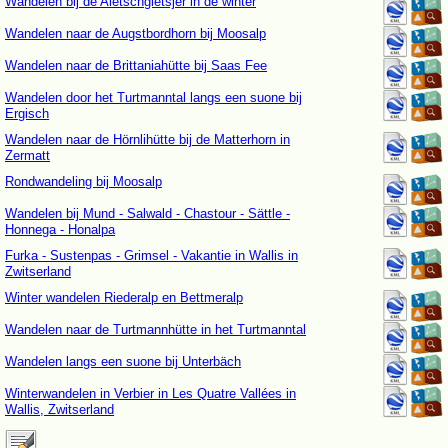
Wandelen bij de Aletschgletsjer in de winter
Wandelen naar de Augstbordhorn bij Moosalp
Wandelen naar de Brittaniahütte bij Saas Fee
Wandelen door het Turtmanntal langs een suone bij
Ergisch
Wandelen naar de Hörnlihütte bij de Matterhorn in
Zermatt
Rondwandeling bij Moosalp
Wandelen bij Mund - Salwald - Chastour - Sättle -
Honnega - Honalpa
Furka - Sustenpas - Grimsel - Vakantie in Wallis in
Zwitserland
Winter wandelen Riederalp en Bettmeralp
Wandelen naar de Turtmannhütte in het Turtmanntal
Wandelen langs een suone bij Unterbäch
Winterwandelen in Verbier in Les Quatre Vallées in
Wallis, Zwitserland