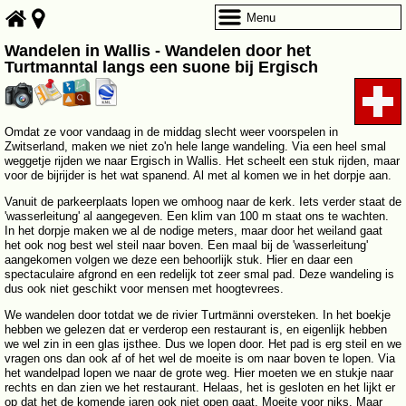
Menu
Wandelen in Wallis - Wandelen door het
Turtmanntal langs een suone bij Ergisch
Omdat ze voor vandaag in de middag slecht weer voorspelen in
Zwitserland, maken we niet zo'n hele lange wandeling. Via een heel smal
weggetje rijden we naar Ergisch in Wallis. Het scheelt een stuk rijden, maar
voor de bijrijder is het wat spanend. Al met al komen we in het dorpje aan.
Vanuit de parkeerplaats lopen we omhoog naar de kerk. Iets verder staat de
'wasserleitung' al aangegeven. Een klim van 100 m staat ons te wachten.
In het dorpje maken we al de nodige meters, maar door het weiland gaat
het ook nog best wel steil naar boven. Een maal bij de 'wasserleitung'
aangekomen volgen we deze een behoorlijk stuk. Hier en daar een
spectaculaire afgrond en een redelijk tot zeer smal pad. Deze wandeling is
dus ook niet geschikt voor mensen met hoogtevrees.
We wandelen door totdat we de rivier Turtmänni oversteken. In het boekje
hebben we gelezen dat er verderop een restaurant is, en eigenlijk hebben
we wel zin in een glas ijsthee. Dus we lopen door. Het pad is erg steil en we
vragen ons dan ook af of het wel de moeite is om naar boven te lopen. Via
het wandelpad lopen we naar de grote weg. Hier moeten we en stukje naar
rechts en dan zien we het restaurant. Helaas, het is gesloten en het lijkt er
op dat het de komende jaren ook niet open gaat. Moeite voor niks. Maar