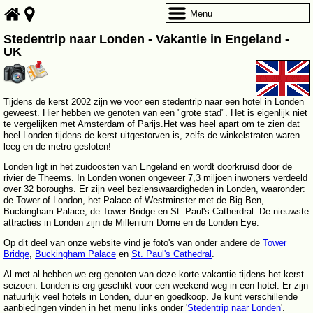
Menu
Stedentrip naar Londen - Vakantie in Engeland -
UK
Tijdens de kerst 2002 zijn we voor een stedentrip naar een hotel in Londen
geweest. Hier hebben we genoten van een "grote stad". Het is eigenlijk niet
te vergelijken met Amsterdam of Parijs.Het was heel apart om te zien dat
heel Londen tijdens de kerst uitgestorven is, zelfs de winkelstraten waren
leeg en de metro gesloten!
Londen ligt in het zuidoosten van Engeland en wordt doorkruisd door de
rivier de Theems. In Londen wonen ongeveer 7,3 miljoen inwoners verdeeld
over 32 boroughs. Er zijn veel bezienswaardigheden in Londen, waaronder:
de Tower of London, het Palace of Westminster met de Big Ben,
Buckingham Palace, de Tower Bridge en St. Paul's Catherdral. De nieuwste
attracties in Londen zijn de Millenium Dome en de Londen Eye.
Op dit deel van onze website vind je foto's van onder andere de
Tower
Bridge
,
Buckingham Palace
en
St. Paul's Cathedral
.
Al met al hebben we erg genoten van deze korte vakantie tijdens het kerst
seizoen. Londen is erg geschikt voor een weekend weg in een hotel. Er zijn
natuurlijk veel hotels in Londen, duur en goedkoop. Je kunt verschillende
aanbiedingen vinden in het menu links onder '
Stedentrip naar Londen
'.