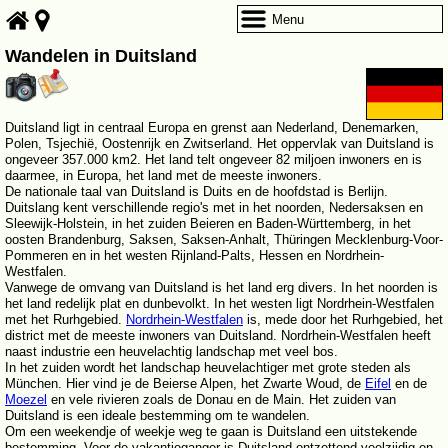
Menu
Wandelen in Duitsland
Duitsland ligt in centraal Europa en grenst aan Nederland, Denemarken,
Polen, Tsjechië, Oostenrijk en Zwitserland. Het oppervlak van Duitsland is
ongeveer 357.000 km2. Het land telt ongeveer 82 miljoen inwoners en is
daarmee, in Europa, het land met de meeste inwoners.
De nationale taal van Duitsland is Duits en de hoofdstad is Berlijn.
Duitslang kent verschillende regio's met in het noorden, Nedersaksen en
Sleewijk-Holstein, in het zuiden Beieren en Baden-Württemberg, in het
oosten Brandenburg, Saksen, Saksen-Anhalt, Thüringen Mecklenburg-Voor-
Pommeren en in het westen Rijnland-Palts, Hessen en Nordrhein-
Westfalen.
Vanwege de omvang van Duitsland is het land erg divers. In het noorden is
het land redelijk plat en dunbevolkt. In het westen ligt Nordrhein-Westfalen
met het Rurhgebied.
Nordrhein-Westfalen
is, mede door het Rurhgebied, het
district met de meeste inwoners van Duitsland. Nordrhein-Westfalen heeft
naast industrie een heuvelachtig landschap met veel bos.
In het zuiden wordt het landschap heuvelachtiger met grote steden als
München. Hier vind je de Beierse Alpen, het Zwarte Woud, de
Eifel
en de
Moezel
en vele rivieren zoals de Donau en de Main. Het zuiden van
Duitsland is een ideale bestemming om te wandelen.
Om een weekendje of weekje weg te gaan is Duitsland een uitstekende
bestemming. Voor de vakantieganger is Duitsland ontzettend veelzijdig en