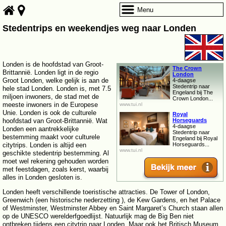
Menu
Stedentrips en weekendjes weg naar Londen
Londen is de hoofdstad van Groot-
The Crown
Brittannië. Londen ligt in de regio
London
Groot Londen, welke gelijk is aan de
4-daagse
Stedentrip naar
hele stad Londen. Londen is, met 7.5
Engeland bij The
miljoen inwoners, de stad met de
Crown London...
meeste inwoners in de Europese
www.tui.nl
Unie. Londen is ook de culturele
Royal
hoofdstad van Groot-Brittannië. Wat
Horseguards
4-daagse
Londen een aantrekkelijke
Stedentrip naar
bestemming maakt voor culturele
Engeland bij Royal
citytrips. Londen is altijd een
Horseguards...
www.tui.nl
geschikte stedentrip bestemming. Al
moet wel rekening gehouden worden
met feestdagen, zoals kerst, waarbij
alles in Londen gesloten is.
Londen heeft verschillende toeristische attracties. De Tower of London,
Greenwich (een historische nederzetting ), de Kew Gardens, en het Palace
of Westminster, Westminster Abbey en Saint Margaret’s Church staan allen
op de UNESCO werelderfgoedlijst. Natuurlijk mag de Big Ben niet
ontbreken tijdens een citytrip naar Londen. Maar ook het Britisch Museum,