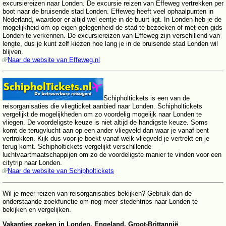
excursiereizen naar Londen. De excursie reizen van Effeweg vertrekken per
boot naar de bruisende stad Londen. Effeweg heeft veel ophaalpunten in
Nederland, waardoor er altijd wel eentje in de buurt ligt. In Londen heb je de
mogelijkheid om op eigen gelegenheid de stad te bezoeken of met een gids
Londen te verkennen. De excursiereizen van Effeweg zijn verschillend van
lengte, dus je kunt zelf kiezen hoe lang je in de bruisende stad Londen wil
blijven.
Naar de website van Effeweg.nl
Schipholtickets is een van de
reisorganisaties die vliegticket aanbied naar Londen. Schipholtickets
vergelijkt de mogelijkheden om zo voordelig mogelijk naar Londen te
vliegen. De voordeligste keuze is niet altijd de handigste keuze. Soms
komt de terugvlucht aan op een ander vliegveld dan waar je vanaf bent
vertrokken. Kijk dus voor je boekt vanaf welk vliegveld je vertrekt en je
terug komt. Schipholtickets vergelijkt verschillende
luchtvaartmaatschappijen om zo de voordeligste manier te vinden voor een
citytrip naar Londen.
Naar de website van Schipholtickets
Wil je meer reizen van reisorganisaties bekijken? Gebruik dan de
onderstaande zoekfunctie om nog meer stedentrips naar Londen te
bekijken en vergelijken.
Vakanties zoeken in Londen, Engeland, Groot-Brittannië